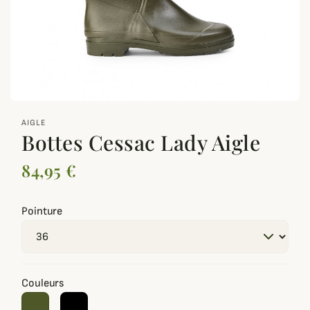
zoom_out_map
AIGLE
Bottes Cessac Lady Aigle
84,95 €
Pointure
Couleurs