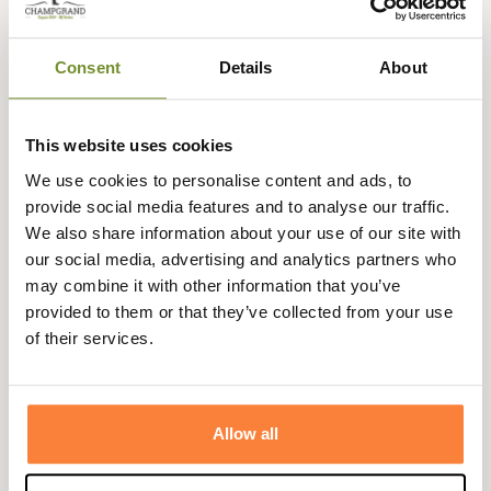
la journée
retour sous
sécurisé
3 fois dès 100
90 jours
euros
Consent
Details
About
This website uses cookies
We use cookies to personalise content and ads, to
Description
provide social media features and to analyse our traffic.
Aigle
vous propose Les Bottes CESSAC Lady parfaites
We also share information about your use of our site with
pour le jardin.
our social media, advertising and analytics partners who
may combine it with other information that you’ve
Elles sont étudiées pour conserver une grande aisance
provided to them or that they’ve collected from your use
dans vos les mouvements grâce à une hauteur de tige
of their services.
intermédiaire. Ces bottes Aigles pour le jardin sont
produites en grande partie en caoutchouc
naturel Gomma Plus®.
Allow all
Fidèle à la qualité française, Aigle met l'accent sur le
confort. les bottes CESSAC disposent d'une doublure très
résistante.