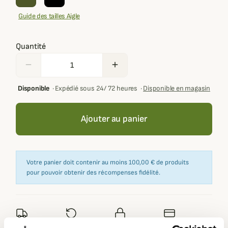
Guide des tailles Aigle
Quantité
remove
add
Disponible
·
Expédié sous 24/ 72 heures
·
Disponible en magasin
Ajouter au panier
Votre panier doit contenir au moins 100,00 € de produits
pour pouvoir obtenir des récompenses fidélité.
Expédié dans
Échange ou
Paiement
Paiement en