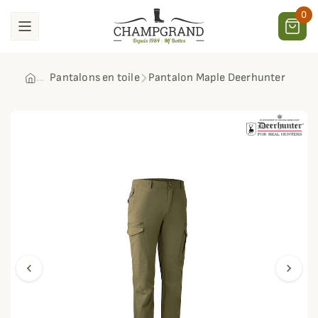
0
Pantalons en toile
Pantalon Maple Deerhunter
chevron_left
chevron_right