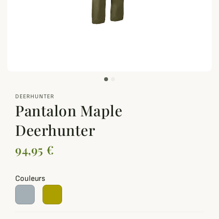
zoom_out_map
DEERHUNTER
Pantalon Maple
Deerhunter
94,95 €
Couleurs