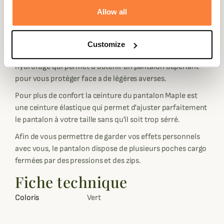
pantalon très confortable, il offre un très bon confort de
Allow all
marche car le tissu est très extensible. Grâce à son tissu
très fin le pantalon est très respirant donc vous pourrez
réaliser de longues marches.
Customize
Le pantalon Maple Deerhunter est doté d'un traitement
hydrofuge qui permet d'obtenir un pantalon déperlant
pour vous protéger face a de légères averses.
Pour plus de confort la ceinture du pantalon Maple est
une ceinture élastique qui permet d'ajuster parfaitement
le pantalon à votre taille sans qu'il soit trop sérré.
Afin de vous permettre de garder vos effets personnels
avec vous, le pantalon dispose de plusieurs poches cargo
fermées par des pressions et des zips.
Fiche technique
Coloris
Vert