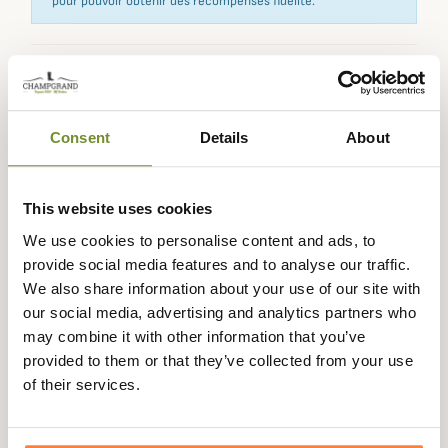
pour pouvoir obtenir des récompenses fidélité.
Expédié dans
Échange ou
Paiement
Paiement en
la journée
retour sous
sécurisé
3 fois dès 100
Consent
Details
About
90 jours
euros
This website uses cookies
We use cookies to personalise content and ads, to
provide social media features and to analyse our traffic.
Description
We also share information about your use of our site with
our social media, advertising and analytics partners who
Deerhunter vous propose le pantalon Maple Deerhunter
may combine it with other information that you’ve
idéal à porter pour réaliser des approches et affûts
provided to them or that they’ve collected from your use
pendant la saison estivale.
of their services.
Ce Pantalon Maple Deerhunter est confectionné avec un
tissu en polyester stretch qui permet d'obtenir un