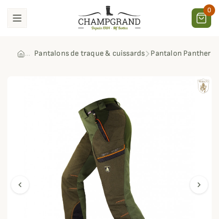
0
Pantalons de traque & cuissards
Pantalon Panther Pr
chevron_left
chevron_right