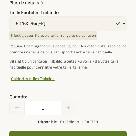
Zip aux chevilles pour un ajustement parfait avec vos
Plus de détails
chaussures
Taille Pantalon Trabaldo
Il faut ajouter 6 à votre taille française de pantalon
L’équipe Champgrand vous conseille,
pour les vêtements Trabaldo
, de
prendre
une taille de plus
par rapport à votre taille habituelle.
S'il s'agit d'un
pantalon Trabaldo
,
ajoutez +6
voire +8 à votre taille
habituelle pour connaître votre taille italienne.
Guide des tailles Trabaldo
Quantité
remove
add
Disponible
·
Expédié sous 24/72H