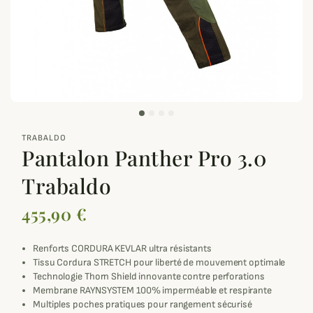
zoom_out_map
TRABALDO
Pantalon Panther Pro 3.0
Trabaldo
455,90 €
Renforts CORDURA KEVLAR ultra résistants
Tissu Cordura STRETCH pour liberté de mouvement optimale
Technologie Thorn Shield innovante contre perforations
Membrane RAYNSYSTEM 100% imperméable et respirante
Multiples poches pratiques pour rangement sécurisé