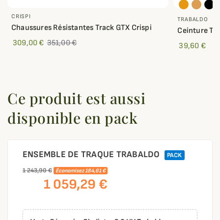
CRISPI
TRABALDO
Chaussures Résistantes Track GTX Crispi
Ceinture Ti
309,00 €
351,00 €
39,60 €
Ce produit est aussi
disponible en pack
ENSEMBLE DE TRAQUE TRABALDO
PACK
1 243,90 €
Économisez 184,61 €
1 059,29 €