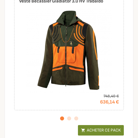
Veste Bécassier Gladiator 3.0 HV Trabaldo
748,40 €
636,14 €
ACHETER CE PACK
