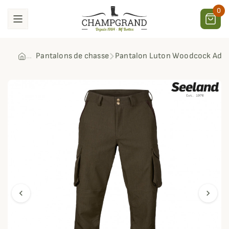
0
Pantalons de chasse
Pantalon Luton Woodcock Adv
chevron_left
chevron_right