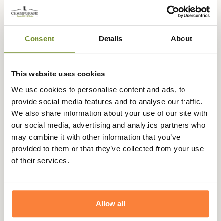
vous offrir un maximum de confort et de liberté de
mouvement lors de la marche. Ce pantalon de chasse
Seeland dispose, comme la
veste Woodcock Advanced
,
d'une membrane imperméable et coupe-vent SEETEX®
Consent
Details
About
optimisée. Vous pourrez affronter le vent et les
intempéries en toute tranquillité lors de vos chasses en
milieu ouvert. Il est doté également de deux poches
This website uses cookies
cargo avec des trous de vidange, d'un bas des jambes
We use cookies to personalise content and ads, to
ajustable et de boutons pour la fixation des bretelles au
provide social media features and to analyse our traffic.
dos.
We also share information about your use of our site with
Ce pantalon Luton Woodcock de Seeland vous offrira un
our social media, advertising and analytics partners who
confort et une liberté de mouvement parfaite tout au
may combine it with other information that you’ve
long de vos chasses. Associé à la
veste Woodcock
provided to them or that they’ve collected from your use
Advanced
, vous disposerez d'un ensemble de chasse
of their services.
élégant.
Fiche technique
Allow all
Genre
Homme