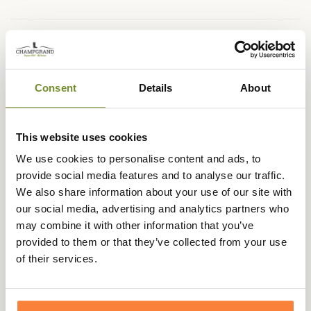
Description
Somlys vous présente le dernier fuseau de traque 589C
Consent
Details
About
ultra résistant pour les ronciers et les épines les plus
denses. Les matières utilisées pour la confection comme
le cordura et le Kevlar lui offrent une durabilité optimale.
This website uses cookies
Il est dédiés aux traqueurs et aux bécassiers
We use cookies to personalise content and ads, to
principalement.
provide social media features and to analyse our traffic.
Ce fuseau de traque 589C est doté d'empiècements
We also share information about your use of our site with
100% cordura nylon 6.6 Tripad RIPSTOP Tripad
our social media, advertising and analytics partners who
membrané + Kelvar au niveau des genoux, la zone la plus
may combine it with other information that you’ve
exposées aux ronces et à l'abrasion. Les fils tissés sont
provided to them or that they’ve collected from your use
aussi en Kevlar ce qui lui confère une durabilité accrue.
of their services.
Il est transformable en salopette grâce à un zip pour les
jours où les températures sont plus froides.