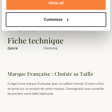
Allow all
Le 589C V2 est garanti anti-déchirement, imperméable
(sur les parties Cordura) et respirant. Les genoux sont
renforcés par une couche de Kelvar.
Customize
Un produit très souple, très agréable à porter, très
technique adapté aux conditions extrêmes.
Fiche technique
Genre
Homme
Marque Française : Choisir sa Taille
Il s'agit d'une marque Française avec un taillant normal. Si votre choix
se porte sur un produit de cette marque, Champgrand vous conseille
de prendre votre taille habituelle