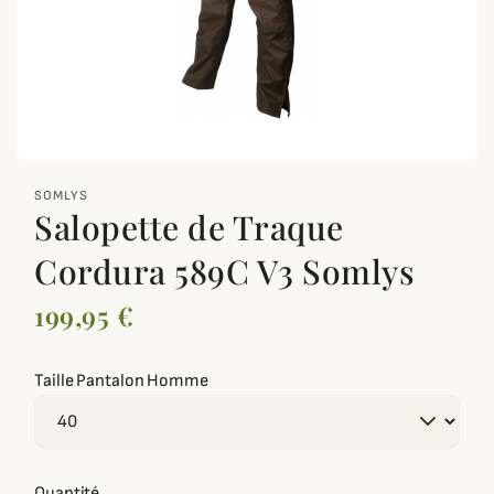
zoom_out_map
SOMLYS
Salopette de Traque
Cordura 589C V3 Somlys
199,95 €
Taille Pantalon Homme
Quantité