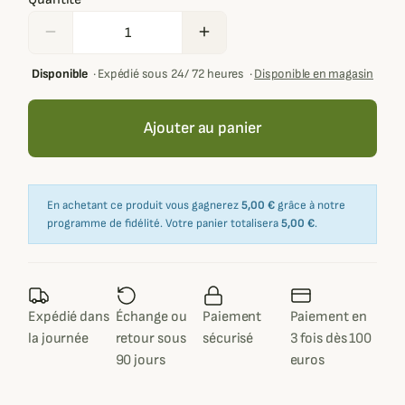
remove
add
Disponible
·
Expédié sous 24/ 72 heures
·
Disponible en magasin
Ajouter au panier
En achetant ce produit vous gagnerez
5,00 €
grâce à notre
programme de fidélité. Votre panier totalisera
5,00 €
.
Expédié dans
Échange ou
Paiement
Paiement en
la journée
retour sous
sécurisé
3 fois dès 100
90 jours
euros