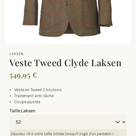
zoom_out_map
LAKSEN
Veste Tweed Clyde Laksen
549,95 €
Veste en Tweed 2 boutons
Traitement anti-tâche
Coupe ajustée
Taille Laksen
(Ajoutez +6 à votre taille initiale lorsqu'il s'agit d'un pantalon /