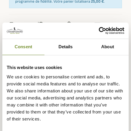
programme de fidélité. Votre panier totalisera
25,00 €
.
Expédié dans
Échange ou
Paiement
Paiement en
la journée
retour sous
sécurisé
3 fois dès 100
90 jours
euros
Consent
Details
About
This website uses cookies
We use cookies to personalise content and ads, to
Description
provide social media features and to analyse our traffic.
We also share information about your use of our site with
Laksen vous propose la Veste en Tweed de la nouvelle
our social media, advertising and analytics partners who
gamme Clyde, d'une qualité de fabrication supérieur, elle
may combine it with other information that you’ve
vous apportera chic et élégance durant vos soirées
provided to them or that they’ve collected from your use
d'après chasse ou d’événements plus conventionnels.
of their services.
Avec sa coupe ajustée, ses coudières en suédine et sa