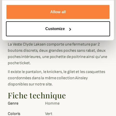
doublure de col bordeaux fantaisie, la veste en tweed
Clyde est en 100% coton écossais et dispose d'un
Allow all
traitement Teflon qui permet de rendre la veste Anti-
tâche.
Customize
La gamme en Tweed de chez Laksen dispose de grands
carreaux rouge orangé sur un fond marron kaki.
La Veste Clyde Laksen comporte une fermeture par 2
boutons discrets, deux grandes poches sans rabat, deux
poches intérieures, une pochette de poitrine ainsi qu'une
poche ticket.
Il existe le pantalon, le knickers, le gilet et les casquettes
coordonnées dans la même collection Ainsley
disponibles sur notre site.
Fiche technique
Genre
Homme
Coloris
Vert