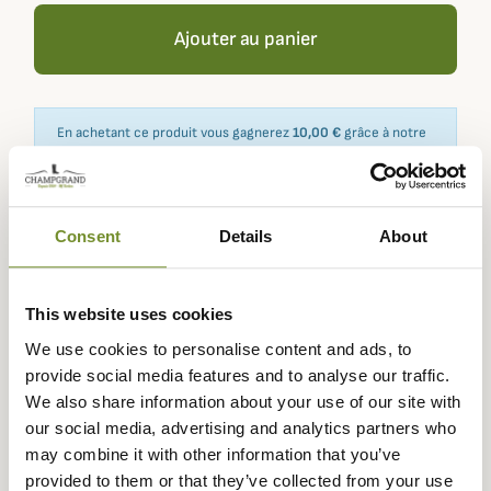
Ajouter au panier
En achetant ce produit vous gagnerez
10,00 €
grâce à notre
programme de fidélité. Votre panier totalisera
10,00 €
.
Consent
Details
About
Expédié dans
Échange ou
Paiement
Paiement en
la journée
retour sous
sécurisé
3 fois dès 100
This website uses cookies
90 jours
euros
We use cookies to personalise content and ads, to
provide social media features and to analyse our traffic.
We also share information about your use of our site with
our social media, advertising and analytics partners who
may combine it with other information that you’ve
Description
provided to them or that they’ve collected from your use