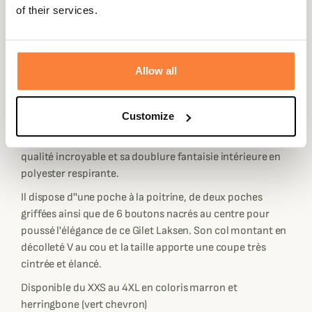
Laksen vous propose ce superbe Gilet Habillé Graz Loden
of their services.
fabriqué en 100% pure laine mérinos autrichienne de
très haute qualité.
Ce gilet Graz Loden vous accompagnera lors de soirée
Allow all
d'après-chasse, vos événements chics ou lors de sorties
en campagne habillé.
Customize
Sa composition en Laine Loden en fait un Gilet Habillé de
choix par sa texture douce et très résistante ainsi que sa
qualité incroyable et sa doublure fantaisie intérieure en
polyester respirante.
Il dispose d''une poche à la poitrine, de deux poches
griffées ainsi que de 6 boutons nacrés au centre pour
poussé l'élégance de ce Gilet Laksen. Son col montant en
décolleté V au cou et la taille apporte une coupe très
cintrée et élancé.
Disponible du XXS au 4XL en coloris marron et
herringbone (vert chevron)