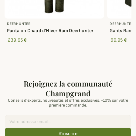
DEERHUNTER
DEERHUNTER
Pantalon Chaud d'Hiver Ram Deerhunter
Gants Ram 
239,95 €
69,95 €
Rejoignez la communauté
Champgrand
Conseils d'experts, nouveautés et offres exclusives. -10% sur votre
première commande.
Email
S'inscrire