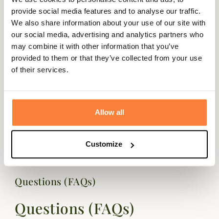
provide social media features and to analyse our traffic.
Le pantalon renforcé Ram est aussi doté de la membrane
DEER-TEX
We also share information about your use of our site with
imperméable et coupe-vent pour faire face à toutes les conditions
our social media, advertising and analytics partners who
météorologiques. Cette membrane est garantie 5 ans en cas de défaut
may combine it with other information that you’ve
de fabrication.
provided to them or that they’ve collected from your use
En outre, ce pantalon de chasse renforcé dispose de deux poches
of their services.
latérales zippées à la verticale ainsi que de deux poches cargo.
Fiche technique
Genre
Homme
Allow all
Coloris
Vert
Customize
Questions (FAQs)
Questions (FAQs)