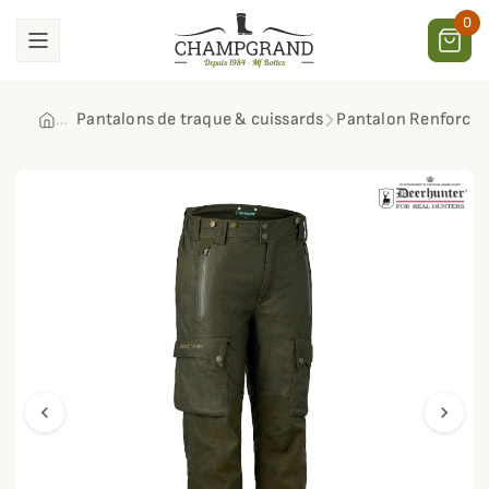
0
Pantalons de traque & cuissards
Pantalon Renforcé
chevron_left
chevron_right