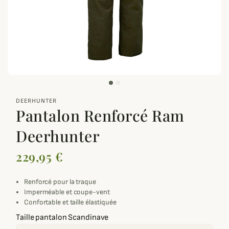
zoom_out_map
DEERHUNTER
Pantalon Renforcé Ram
Deerhunter
229,95 €
Renforcé pour la traque
Imperméable et coupe-vent
Confortable et taille élastiquée
Taille pantalon Scandinave