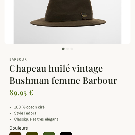
zoom_out_map
BARBOUR
Chapeau huilé vintage
Bushman femme Barbour
89,95 €
100 % coton ciré
Style Fedora
Classique et très élégant
Couleurs