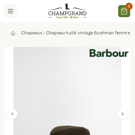
0
Chapeaux
Chapeau huilé vintage Bushman femme B
chevron_left
chevron_right