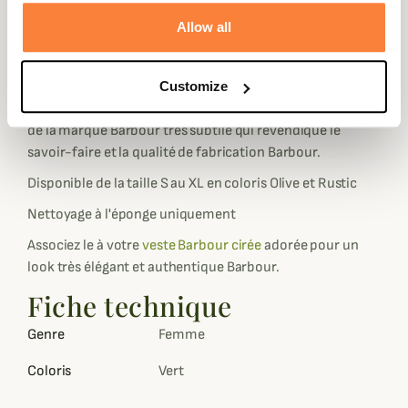
Ce chapeau Barbour est 100 % coton huilé à l'extérieur et
Allow all
comporte une doublure 100 % coton pour un confort,
une protection et une sensation d'aération.
Le bandeau extérieur présente une garniture Barbour
Customize
Tartan très élégant ainsi qu'un badge en métal à l'effigie
de la marque Barbour très subtile qui revendique le
savoir-faire et la qualité de fabrication Barbour.
Disponible de la taille S au XL en coloris Olive et Rustic
Nettoyage à l'éponge uniquement
Associez le à votre
veste Barbour cirée
adorée pour un
look très élégant et authentique Barbour.
Fiche technique
Genre
Femme
Coloris
Vert