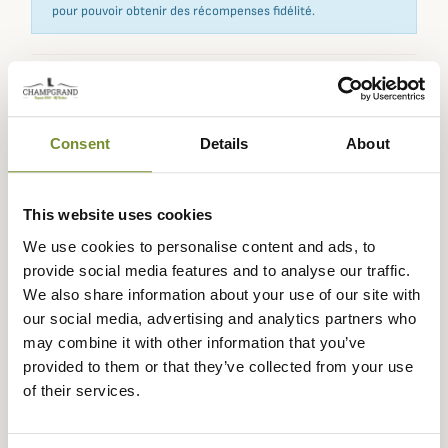
pour pouvoir obtenir des récompenses fidélité.
Expédié dans
Échange ou
Paiement
Paiement en
la journée
retour sous
sécurisé
3 fois dès 100
Consent
Details
About
90 jours
euros
This website uses cookies
We use cookies to personalise content and ads, to
provide social media features and to analyse our traffic.
Description
We also share information about your use of our site with
our social media, advertising and analytics partners who
Barbour
propose ce superbe chapeau huilé Vintage
may combine it with other information that you’ve
Bushman pour femme de style Fedora,
provided to them or that they’ve collected from your use
il s'associera parfaitement à un look classique et élégant
of their services.
avec un bandeau extérieur en Tartan qui fait toute la
différence.