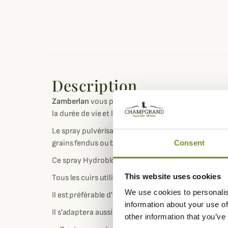
Description
Zamberlan
vous propose son spray revitalisant pou
la durée de vie et la résistance de votre paire de ch
Le spray pulvérisateur Hydrobloc® est un revitalisan
grains fendus ou bruts.
Consent
Ce spray Hydrobloc® a été formulé et développé pou
This website uses cookies
Tous les cuirs utilisés dans la fabrication de vos 
We use cookies to personalis
Il est préférable d'appliquer votre spray Hydrobloc®
information about your use of
Il s'adaptera aussi très bien aux chaussures en cui
other information that you’ve