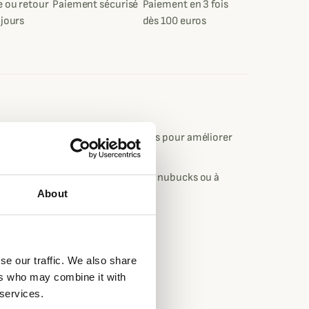
 ou retour
Paiement sécurisé
Paiement en 3 fois
 jours
dès 100 euros
ubucks et à grains fendus ou bruts pour améliorer
e de vie et l'apparence de vos cuirs nubucks ou à
About
u inversés.
du processus de tannage du cuir.
se our traffic. We also share
esoin.
ers who may combine it with
Gore-Tex.
 services.