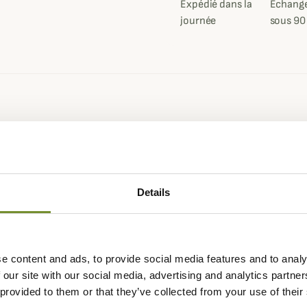
Expédié dans la
Échange
journée
sous 90
r cuir Hydrobloc® spécialement conçu pour les cuirs Hydrobloc® n
aussures.
t à base d'eau qui permet d'améliorer la résistance à l'eau, la duré
Details
r les cuirs nubuks, fendus et également fendus/tissu et rugueux o
chaussures Zamberlan sont préalablement traités d'Hydrobloc® lors 
e content and ads, to provide social media features and to analy
 tous les six mois sur votre paire ou lorsque vous en ressentez le b
 our site with our social media, advertising and analytics partn
r d'autres fabricants et particulièrement aux chaussures doublées 
 provided to them or that they’ve collected from your use of their