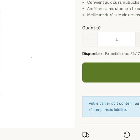
Convient aux cuirs nubucks 
Améliore la résistance à l'ea
Meilleure durée de vie de vo
Quantité
remove
Disponible
·
Expédié sous 24/ 
Votre panier doit contenir a
récompenses fidélité.