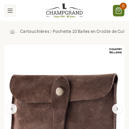
0
Cartouchières
Pochette 10 Balles en Croûte de Cuir 
chevron_left
chevron_right