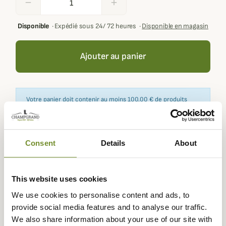
remove
add
Disponible
·
Expédié sous 24/ 72 heures
·
Disponible en magasin
Ajouter au panier
Votre panier doit contenir au moins 100,00 € de produits
pour pouvoir obtenir des récompenses fidélité.
Consent
Details
About
Expédié dans
Échange ou
Paiement
Paiement en
la journée
retour sous
sécurisé
3 fois dès 100
This website uses cookies
90 jours
euros
We use cookies to personalise content and ads, to
provide social media features and to analyse our traffic.
We also share information about your use of our site with