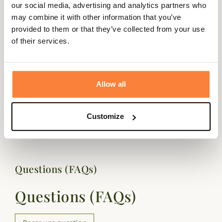
our social media, advertising and analytics partners who
may combine it with other information that you’ve
Description
provided to them or that they’ve collected from your use
of their services.
Country Sellerie vous propose sa pochette en croûte de
cuir pour y loger jusqu'à 10 balles de cal. 7mm / 9mm.
Très pratique, cette pochette vous suivra partout grâce à
Allow all
son passant pour votre ceinture et ainsi disposer de votre
pochette pour balles en toute situation de chasse.
Dimensions : 17cm x 11cm
Customize
Questions (FAQs)
Questions (FAQs)