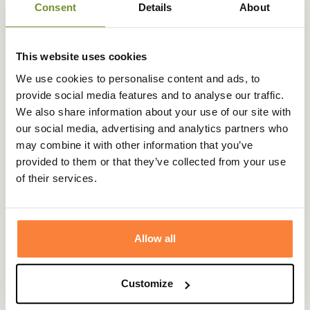
Consent
Details
About
Expédié dans
Échange ou
Paiement
Paiement en
This website uses cookies
la journée
retour sous
sécurisé
3 fois dès 100
We use cookies to personalise content and ads, to
90 jours
euros
provide social media features and to analyse our traffic.
We also share information about your use of our site with
our social media, advertising and analytics partners who
may combine it with other information that you’ve
provided to them or that they’ve collected from your use
Description
of their services.
Champgrand vous propose les chaussettes de chasse
Active 331 de Crispi étudiées pour les longues marches
lors de vos chasses actives de mi-saison.
Allow all
Dotées d'une composition innovante ( 28%
Polypropylène, 20.5% Polyamide, 2% Elasthanne, 49.5%
Customize
Coolmax) ces chaussettes de chasse de Crispi