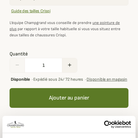
Guide des tailles Crispi
L’équipe Champgrand vous conseille de prendre
une pointure de
plus
par rapport à votre taille habituelle si vous vous situez entre
deux tailles de chaussures Crispi.
Quantité
remove
add
Disponible
·
Expédié sous 24/ 72 heures
·
Disponible en magasin
Ajouter au panier
Votre panier doit contenir au moins 100,00 € de produits
pour pouvoir obtenir des récompenses fidélité.