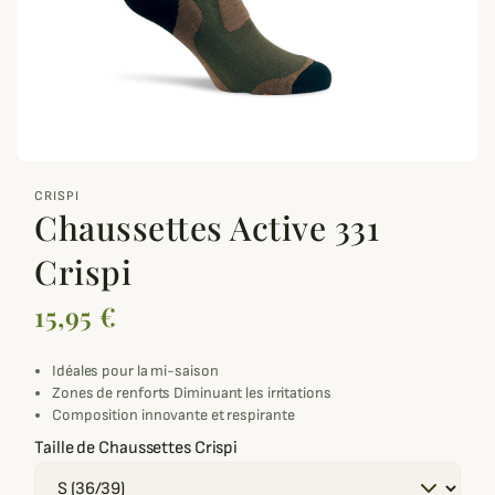
zoom_out_map
CRISPI
Chaussettes Active 331
Crispi
15,95 €
Idéales pour la mi-saison
Zones de renforts Diminuant les irritations
Composition innovante et respirante
Taille de Chaussettes Crispi