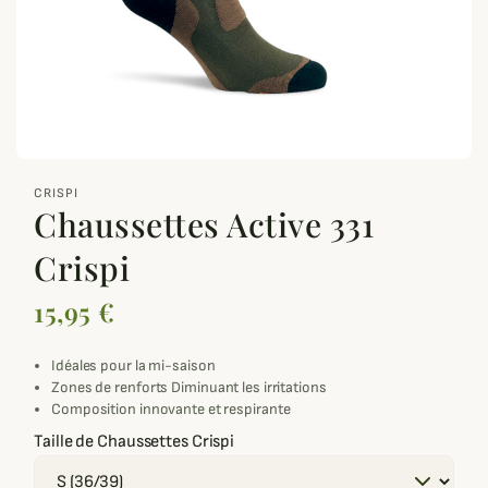
zoom_out_map
CRISPI
Chaussettes Active 331
Crispi
15,95 €
Idéales pour la mi-saison
Zones de renforts Diminuant les irritations
Composition innovante et respirante
Taille de Chaussettes Crispi