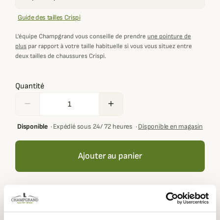
Guide des tailles Crispi
L’équipe Champgrand vous conseille de prendre
une pointure de
plus
par rapport à votre taille habituelle si vous vous situez entre
deux tailles de chaussures Crispi.
Quantité
remove
add
Disponible
·
Expédié sous 24/ 72 heures
·
Disponible en magasin
Ajouter au panier
Votre panier doit contenir au moins 100,00 € de produits
pour pouvoir obtenir des récompenses fidélité.