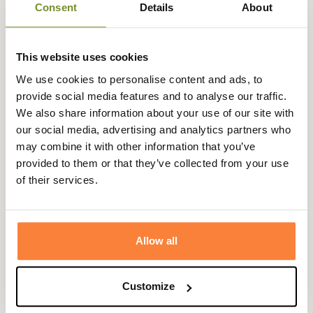
Consent
Details
About
Expédié dans
Échange ou
Paiement
Paiement en
This website uses cookies
la journée
retour sous
sécurisé
3 fois dès 100
We use cookies to personalise content and ads, to
90 jours
euros
provide social media features and to analyse our traffic.
We also share information about your use of our site with
our social media, advertising and analytics partners who
may combine it with other information that you’ve
provided to them or that they’ve collected from your use
Description
of their services.
Champgrand vous propose les chaussettes de chasse
Active 331 de Crispi étudiées pour les longues marches
lors de vos chasses actives de mi-saison.
Allow all
Dotées d'une composition innovante ( 28%
Polypropylène, 20.5% Polyamide, 2% Elasthanne, 49.5%
Customize
Coolmax) ces chaussettes de chasse de Crispi