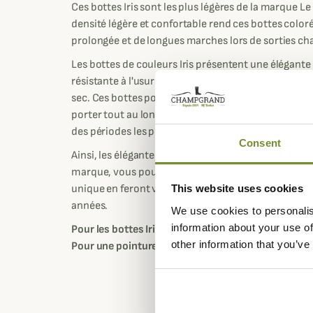
Ces bottes Iris sont les plus légères de la marque
densité légère et confortable rend ces bottes coloré
prolongée et de longues marches lors de sorties ch
Les bottes de couleurs Iris présentent une élégant
résistante à l'usure facilitant l'évacuation de l'humi
sec. Ces bottes pour femme sont donc tout aussi res
porter tout au long de l'année lors des périodes le
des périodes les plus fraîches.
Consent
Ainsi, les élégantes bottes Iris de Le Chameau ont t
marque, vous pourrez les utiliser en toute saison. L
unique en feront vos bottes favorites pour vos sor
This website uses cookies
années.
We use cookies to personalis
information about your use of
Pour les bottes Iris, vous pouvez prendre votre poi
other information that you’ve
Pour une pointure 38 le tour de mollet est de 38cm