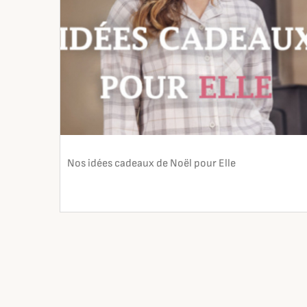
Nos idées cadeaux de Noël pour Elle
En lire plus
search