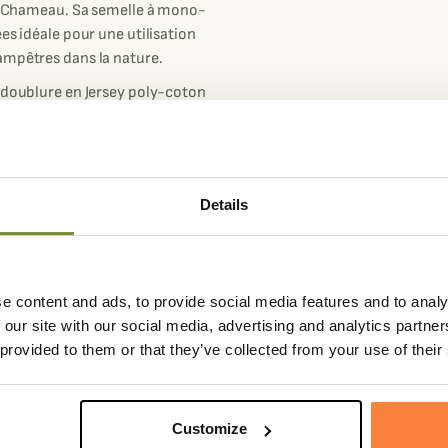
 Le Chameau. Sa semelle à mono-
es idéale pour une utilisation
ampêtres dans la nature.
e doublure en Jersey poly-coton
dité et ainsi garder vos pieds au
pirantes. Vous pourrez alors les
s plus chaudes tout comme lors
Details
out des grandes bottes de la
eur étanchéité et leur résistance
ties nature pendant de longues
e content and ads, to provide social media features and to analy
 our site with our social media, advertising and analytics partn
nture habituelle.
 provided to them or that they’ve collected from your use of their
.
Customize