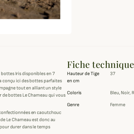
Fiche techniqu
ttes Iris disponibles en 7
Hauteur de Tige
37
 conçu ici des bottes parfaites
en cm
ampagne tout en alliant un style
Coloris
Bleu, Noir, 
ur de bottes Le Chameau qui vous
Genre
Femme
 confectionnées en caoutchouc
e de Le Chameau est donc au
 pour durer dans le temps