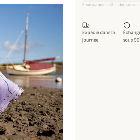
Recevez une notification dès que 
Expédié dans la
Échange
journée
sous 90