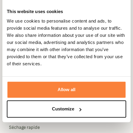
Description
This website uses cookies
We use cookies to personalise content and ads, to
Champgrand vous propose un masque hygiénique
provide social media features and to analyse our traffic.
réutilisable incontournable dans la période actuelle.
We also share information about your use of our site with
Composé à partir d'une seule et même couche de
our social media, advertising and analytics partners who
polyester 80% et polyamide 20%, ces masques sont
may combine it with other information that you’ve
doux et léger pour un grand confort de port lors de vos
provided to them or that they’ve collected from your use
journées de chasse.
of their services.
Le tissu est certifié par AITEX conformément à la
spécification gouvernementale UNE0065: 2020.
Caractéristiques:
Allow all
Filtration bactérienne à 92% et respiration de 47Pa/cm2
30 lavages certifiés selon la norme CWA17553/ 2020.
Customize
Lavable à 60°C
Séchage rapide