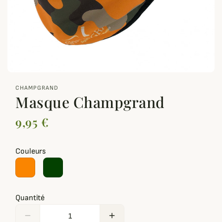
zoom_out_map
CHAMPGRAND
Masque Champgrand
9,95 €
Couleurs
Quantité
remove
add