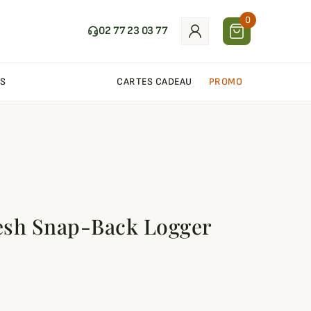
0
02 77 23 03 77
S
CARTES CADEAU
PROMO
esh Snap-Back Logger