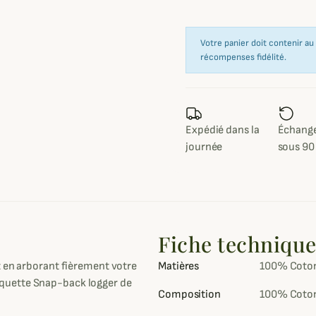
Votre panier doit contenir a
récompenses fidélité.
Expédié dans la
Échange
journée
sous 90
Fiche techniqu
t en arborant fièrement votre
Matières
100% Coto
quette Snap-back logger de
Composition
100% Coto