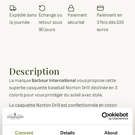
Expédié dans
Échange ou
Paiement
Paiement en
la journée
retour sous
sécurisé
3 fois dès 100
90 jours
euros
Description
La marque
Barbour International
vous propose cette
superbe casquette baseball Norton Drill déclinée en 3
coloris pour vous protéger du soleil avec style.
La casquette Norton Drill est confectionnée en coton
pour un excellent confort tout au long des longues
journées ensoleillées.
Son style est épuré, ses différents coloris sobres et l'on
Consent
Details
About