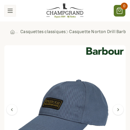
0
Casquettes classiques
Casquette Norton Drill Barbou
chevron_left
chevron_right