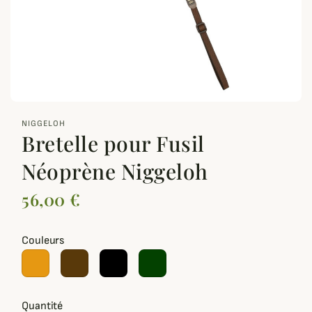
zoom_out_map
NIGGELOH
Bretelle pour Fusil
Néoprène Niggeloh
56,00 €
Couleurs
Quantité