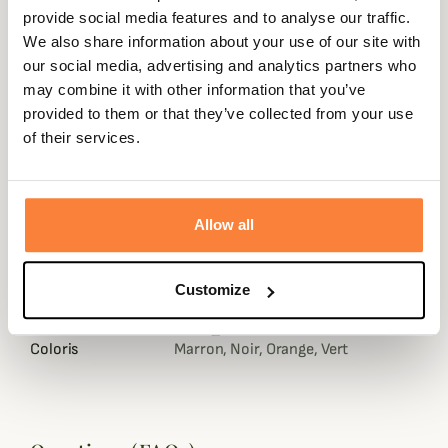
provide social media features and to analyse our traffic.
We also share information about your use of our site with
our social media, advertising and analytics partners who
Description
may combine it with other information that you’ve
Niggeloh vous présente la bretelle en doublure
provided to them or that they’ve collected from your use
matelassée néoprène pour fusil.
of their services.
Disponible dans 4 coloris, cette bretelle pour fusil
fabriqué en Allemagne est extrêmement confortable
grâce à un épais matelassage en néoprène.
Allow all
Très souple, cette bretelle est aussi silencieuse et anti-
dérapante pour un bon maintien sur l'épaule.
Customize
Fiche technique
Coloris
Marron, Noir, Orange, Vert