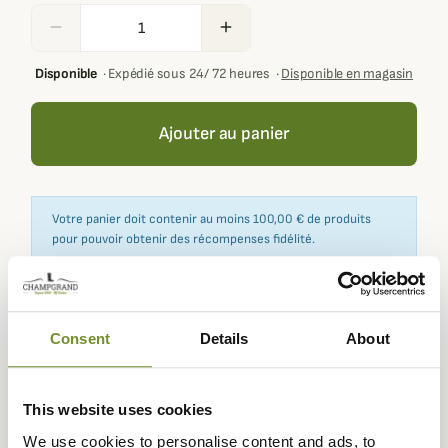
remove
add
Disponible
·
Expédié sous 24/ 72 heures
·
Disponible en magasin
Ajouter au panier
Votre panier doit contenir au moins 100,00 € de produits
pour pouvoir obtenir des récompenses fidélité.
Consent
Details
About
Expédié dans
Échange ou
Paiement
Paiement en
la journée
retour sous
sécurisé
3 fois dès 100
90 jours
euros
This website uses cookies
We use cookies to personalise content and ads, to