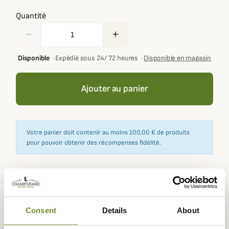
Quantité
remove
add
Disponible
·
Expédié sous 24/ 72 heures
·
Disponible en magasin
Ajouter au panier
Votre panier doit contenir au moins 100,00 € de produits
pour pouvoir obtenir des récompenses fidélité.
Expédié dans
Échange ou
Paiement
Paiement en
la journée
retour sous
sécurisé
3 fois dès 100
Consent
Details
About
90 jours
euros