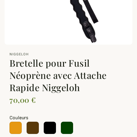
zoom_out_map
NIGGELOH
Bretelle pour Fusil
Néoprène avec Attache
Rapide Niggeloh
70,00 €
Couleurs