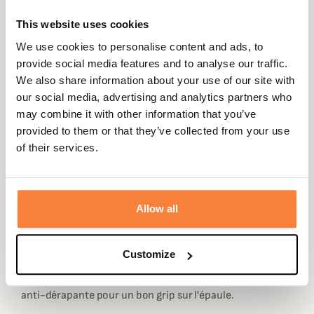
This website uses cookies
We use cookies to personalise content and ads, to
provide social media features and to analyse our traffic.
Description
We also share information about your use of our site with
our social media, advertising and analytics partners who
Niggeloh vous propose cette bretelle en doublure
may combine it with other information that you’ve
néoprène confortable pour fusil.
provided to them or that they’ve collected from your use
A la différence de
la bretelle simple pour fusil en
of their services.
néoprène
, la bretelle avec attache permet une mise en
place facile rapide grâce à son attache rapide.
Disponible dans 4 coloris, cette bretelle pour fusil avec
Allow all
attache rapide est confectionnée en Allemagne. Elle est
extrêmement confortable en raison de son épaisse
doublure en néoprène.
Customize
Très souple, cette bretelle est tout autant silencieuse et
anti-dérapante pour un bon grip sur l'épaule.