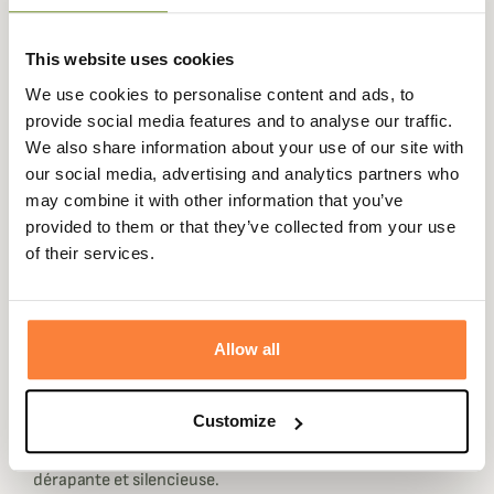
This website uses cookies
We use cookies to personalise content and ads, to
Description
provide social media features and to analyse our traffic.
We also share information about your use of our site with
Champgrand vous présente la bretelle pour carabine en
our social media, advertising and analytics partners who
doublure néoprène très confortable pour carabine.
may combine it with other information that you’ve
provided to them or that they’ve collected from your use
Cette bretelle avec attache offre une mise en place facile
of their services.
rapide. Ses attaches rapides se situent à chaque
extrémité. Des verrous simples d'utilisation et solides
qu'il vous suffira de tirer légèrement et tourner.
Disponible dans 5 coloris dont en camouflage Realtree,
Allow all
cette bretelle pour carabine avec attaches rapides de
Niggeloh est confectionnée en Allemagne. Elle offre un
Customize
confort de port optimale en raison de son épaisse
doublure en néoprène tout en étant légère, souple, anti-
dérapante et silencieuse.