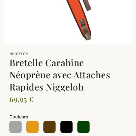
zoom_out_map
NIGGELOH
Bretelle Carabine
Néoprène avec Attaches
Rapides Niggeloh
69,95 €
Couleurs