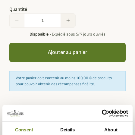
Quantité
remove
add
Disponible
·
Expédié sous 5/ 7 jours ouvrés
Ajouter au panier
Votre panier doit contenir au moins 100,00 € de produits
pour pouvoir obtenir des récompenses fidélité.
Expédié dans
Échange ou
Paiement
Paiement en
la journée
retour sous
sécurisé
3 fois dès 100
90 jours
euros
Consent
Details
About