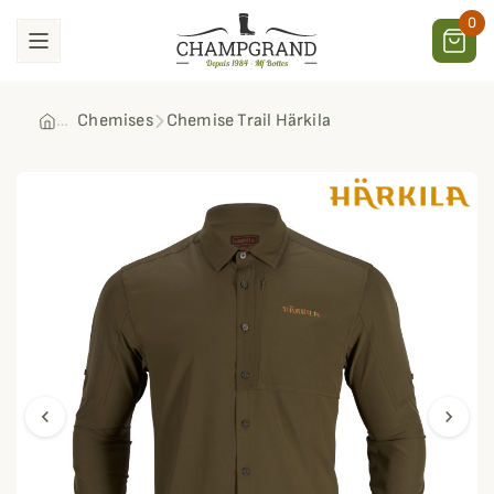
0
Chemises
Chemise Trail Härkila
chevron_left
chevron_right