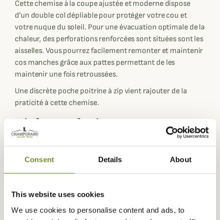
Cette chemise à la coupe ajustée et moderne dispose
d'un double col dépliable pour protéger votre cou et
votre nuque du soleil. Pour une évacuation optimale de la
chaleur, des perforations renforcées sont situées sont les
aisselles. Vous pourrez facilement remonter et maintenir
cos manches grâce aux pattes permettant de les
maintenir une fois retroussées.
Une discrète poche poitrine à zip vient rajouter de la
praticité à cette chemise.
Fiche technique
Composition
94% Polyester, 6% Elasthanne
Genre
Homme
Consent
Details
About
Technologie
TANATEX
This website uses cookies
Coloris
Vert
We use cookies to personalise content and ads, to