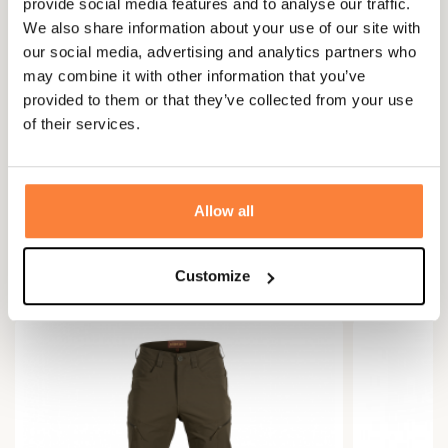
provide social media features and to analyse our traffic.
We also share information about your use of our site with
our social media, advertising and analytics partners who
Questions (FAQs)
may combine it with other information that you’ve
provided to them or that they’ve collected from your use
Questions (FAQs)
of their services.
Poser une question
Allow all
Vous aimerez aussi
Customize