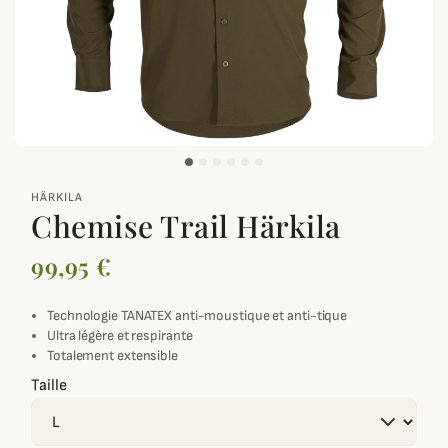
zoom_out_map
HÄRKILA
Chemise Trail Härkila
99,95 €
Technologie TANATEX anti-moustique et anti-tique
Ultra légère et respirante
Totalement extensible
Taille