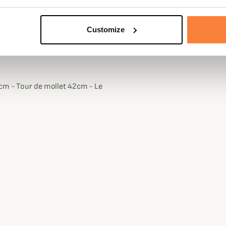
crantée conçues par Le Chameau.
l'échauffement des pieds. La
Customize
 assurent une adhérence
x glissants et humides dans la
1cm - Tour de mollet 42cm - Le