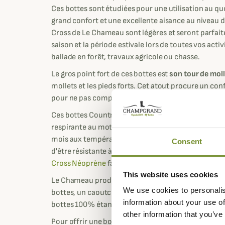
Ces bottes sont étudiées pour une utilisation au qu
grand confort et une excellente aisance au niveau 
Cross de Le Chameau sont légères et seront parfai
saison et la période estivale lors de toutes vos activ
ballade en forêt, travaux agricole ou chasse.
Le gros point fort de ces bottes est
son tour de mol
mollets et les pieds forts. Cet atout procure un co
pour ne pas comprimer la jambe.
Ces bottes Country Cross disposent d'une élégante 
respirante au motif écossais. L'utilisation de ces bo
mois aux températures douces à la campagne. Cette
Consent
d'être résistante à l'usure mais aussi respirante. A l
Cross Néoprène
faite pour l'hiver avec son isolati
This website uses cookies
Le Chameau produit son propre caoutchouc Chamol
We use cookies to personalis
bottes, un caoutchouc naturel de qualité sélection
information about your use of
bottes 100% étanches.
other information that you’ve
Pour offrir une bonne adhérence, les bottes polyva