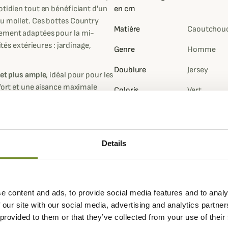
otidien tout en bénéficiant d'un
en cm
du mollet. Ces bottes Country
Matière
Caoutchou
tement adaptées pour la mi-
ités extérieures : jardinage,
Genre
Homme
Doublure
Jersey
let plus ample
, idéal pour pour les
nfort et une aisance maximale
Coloris
Vert
doublure Jersey légère et
ttes est alors optimale pour les
 doublure Jersey à l'avantage
Details
a différence de
la botte Country
on thermique.
ux pour la confection de ses
e content and ads, to provide social media features and to analy
né par la marque pour assurer des
 our site with our social media, advertising and analytics partn
 provided to them or that they’ve collected from your use of their
lentes Country Cross à la