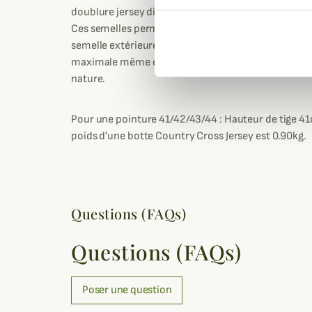
doublure jersey disposent de semelles bi-densité 
Ces semelles permettent de diminuer la fatigue et 
semelle extérieure, rigide et aux crampons fiables
maximale même en terrains accidentés et les milieu
nature.
Pour une pointure 41/42/43/44 : Hauteur de tige 4
poids d'une botte Country Cross Jersey est 0.90kg.
Questions (FAQs)
Questions (FAQs)
Poser une question