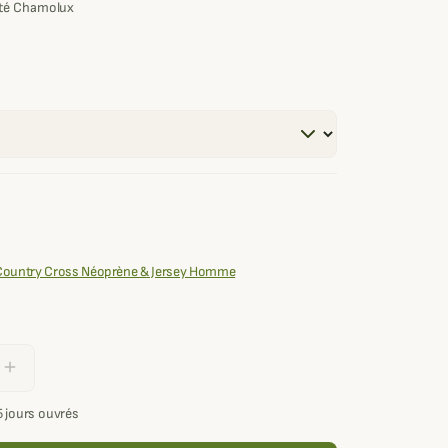
ité Chamolux
: Country Cross Néoprène & Jersey Homme
add
5 jours ouvrés