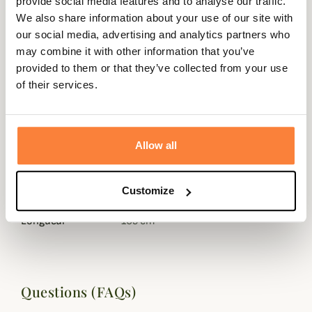
provide social media features and to analyse our traffic.
We also share information about your use of our site with
Description
our social media, advertising and analytics partners who
may combine it with other information that you’ve
Cette bretelle pour carabine de Country Sellerie dispose
provided to them or that they’ve collected from your use
de belles finitions avec sa courroie en toile de 40 mm sur
of their services.
laquelle est cousue une bande de cuir véritable de 18
mm.
Grâce à ses 3 rangées caoutchoutées sur le revers, cette
Allow all
bretelle Country Sellerie est ainsi antidérapante pour
éviter les glissements.
Customize
Fiche technique
Longueur
105 cm
Questions (FAQs)