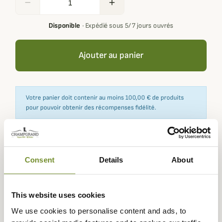
remove
add
Disponible
·
Expédié sous 5/ 7 jours ouvrés
Ajouter au panier
Votre panier doit contenir au moins 100,00 € de produits
pour pouvoir obtenir des récompenses fidélité.
Expédié dans
Échange ou
Paiement
Paiement en
Consent
Details
About
la journée
retour sous
sécurisé
3 fois dès 100
90 jours
euros
This website uses cookies
We use cookies to personalise content and ads, to