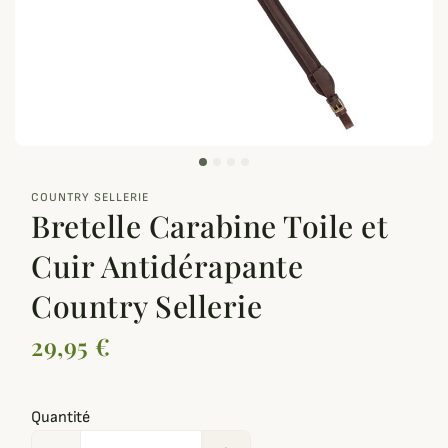
zoom_out_map
COUNTRY SELLERIE
Bretelle Carabine Toile et
Cuir Antidérapante
Country Sellerie
29,95 €
Quantité