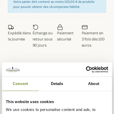
Votre panier doit contenir au moins 100,00 € de produits
pour pouvoir obtenir des récompenses fidélité.
Expédié dans
Échange ou
Paiement
Paiement en
la journée
retour sous
sécurisé
3 fois dès 100
90 jours
euros
Description
Consent
Details
About
Filson
vous propose cette superbe casquette Mesh
Logger en coton très résistant et au style décontracté
que vous pourrez porter quotidiennement dès l'arrivée
This website uses cookies
des beaux jours.
We use cookies to personalise content and ads, to