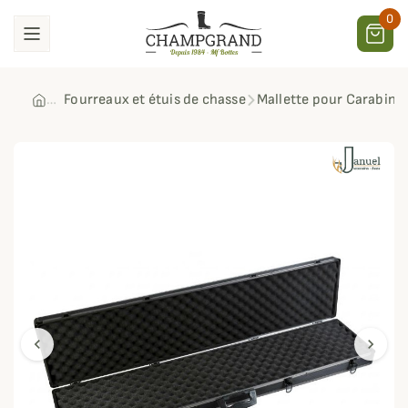
0
Fourreaux et étuis de chasse
Mallette pour Carabine
chevron_left
chevron_right