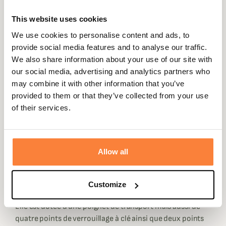
This website uses cookies
We use cookies to personalise content and ads, to
provide social media features and to analyse our traffic.
Description
We also share information about your use of our site with
Pour un transport efficace de votre carabine de chasse,
our social media, advertising and analytics partners who
Champgrand vous présente cette mallette de transport
may combine it with other information that you’ve
pour carabine de la marque Januel.
provided to them or that they’ve collected from your use
of their services.
Vous pourrez transportez votre carabine en toute
confiance. Sa structure intérieure en mousse alvéolée
vous assurera que votre carabine ne bougera pas lors du
transport en plus d'une très bonne protection contre les
Allow all
chocs.
Sa conception en Aluminium rend cette mallette
Customize
résistante mais surtout très légère.
Elle est dotée d'une poignet de transport mais aussi de
quatre points de verrouillage à clé ainsi que deux points