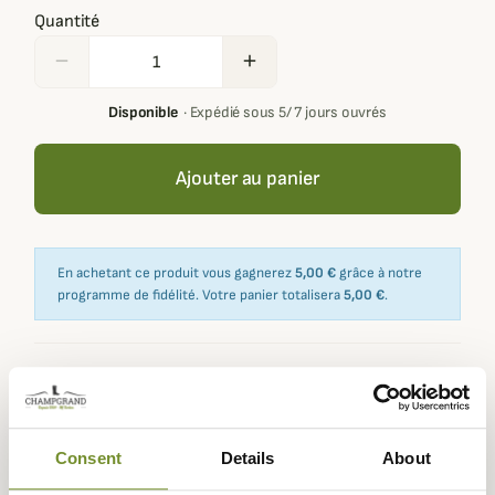
Quantité
remove
add
Disponible
·
Expédié sous 5/ 7 jours ouvrés
Ajouter au panier
En achetant ce produit vous gagnerez
5,00 €
grâce à notre
programme de fidélité. Votre panier totalisera
5,00 €
.
Expédié dans
Échange ou
Paiement
Paiement en
la journée
retour sous
sécurisé
3 fois dès 100
Consent
Details
About
90 jours
euros