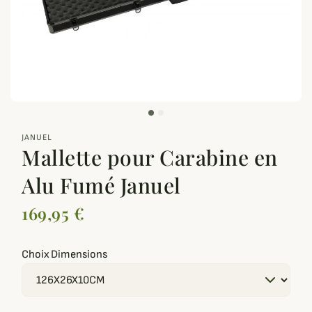
zoom_out_map
JANUEL
Mallette pour Carabine en
Alu Fumé Januel
169,95 €
Choix Dimensions