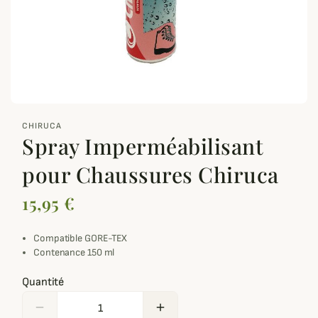
zoom_out_map
CHIRUCA
Spray Imperméabilisant
pour Chaussures Chiruca
15,95 €
Compatible GORE-TEX
Contenance 150 ml
Quantité
remove
add