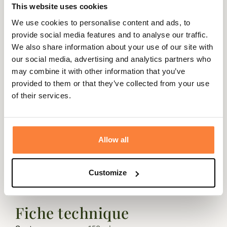
This website uses cookies
Description
We use cookies to personalise content and ads, to
provide social media features and to analyse our traffic.
Pour renforcer l'imperméabilité de vos chaussures,
We also share information about your use of our site with
Champgrand vous propose ce spray imperméabilisant de
our social media, advertising and analytics partners who
Chiruca. Très simple d'utilisation et d'une contenance de
may combine it with other information that you’ve
150ml, ce spray imperméabilisant pour chaussures
provided to them or that they’ve collected from your use
diminuera de manière très significative la pénétration de
of their services.
l'eau.
Il évitera aussi aux salissures de s'incruster trop
profondément sur vos chaussures pour en faciliter le
nettoyage ultérieurement.
Allow all
Compatible avec les chaussures membranées GORE-TEX,
le spray viendra donc renforcer l'imperméabilité de la
Customize
chaussures tout en évitant à l'eau de trop s'imprégner, ce
qui optimise le séchage après utilisation.
Fiche technique