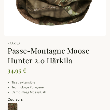
zoom_out_map
HÄRKILA
Passe-Montagne Moose
Hunter 2.0 Härkila
34,95 €
Tissu extensible
Technologie Polygiene
Camouflage Mossy Oak
Couleurs