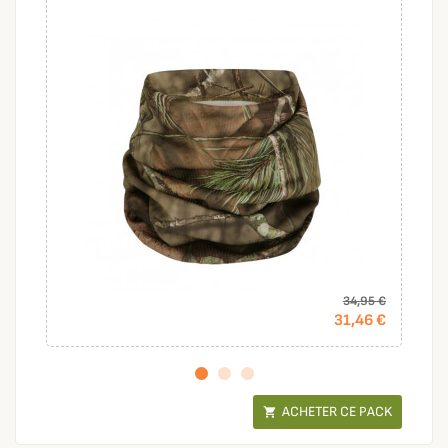
34,95 €
31,46 €
ACHETER CE PACK
