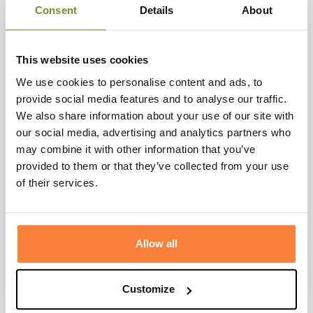
Consent
Details
About
votre accessoire de chasse contre le froid beaucoup plus
hygiénique évitant ainsi d'avoir à le laver trop
régulièrement.
This website uses cookies
Fiche technique
We use cookies to personalise content and ads, to
Composition
100 % Polyester
provide social media features and to analyse our traffic.
We also share information about your use of our site with
Coloris
Camouflage
our social media, advertising and analytics partners who
may combine it with other information that you’ve
Camouflage
Mossy Oak : Break UP Country
provided to them or that they’ve collected from your use
Technologie
Poligyene
of their services.
Matière
Polyester
Allow all
Questions (FAQs)
Customize