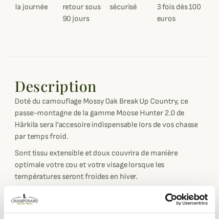
la journée
retour sous
sécurisé
3 fois dès 100
90 jours
euros
Description
Doté du camouflage Mossy Oak Break Up Country, ce
passe-montagne de la gamme Moose Hunter 2.0 de
Härkila sera l'accesoire indispensable lors de vos chasse
par temps froid.
Sont tissu extensible et doux couvrira de manière
optimale votre cou et votre visage lorsque les
températures seront froides en hiver.
Ce passe-montagne Moose Hunter 2.0 est doté de la
technologie Polygiene. Ce traitement réduit
considérablement la prolifération des bactéries rendant