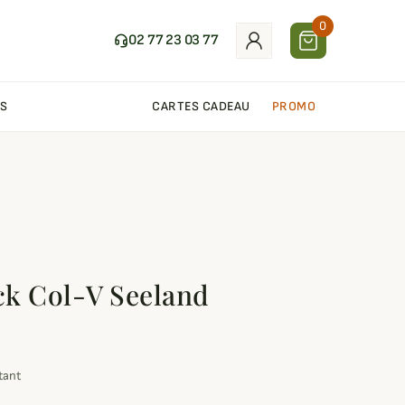
0
02 77 23 03 77
S
CARTES CADEAU
PROMO
ck Col-V Seeland
tant