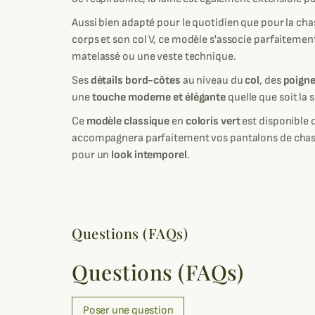
Aussi bien adapté pour le quotidien que pour la cha
corps et son col V, ce modèle s'associe parfaitemen
matelassé ou une veste technique.
Ses
détails
bord-côtes
au niveau du
col
, des
poigne
une
touche moderne et élégante
quelle que soit la s
Ce
modèle classique
en
coloris vert
est disponible 
accompagnera parfaitement vos pantalons de chass
pour un
look intemporel
.
Questions (FAQs)
Questions (FAQs)
Poser une question