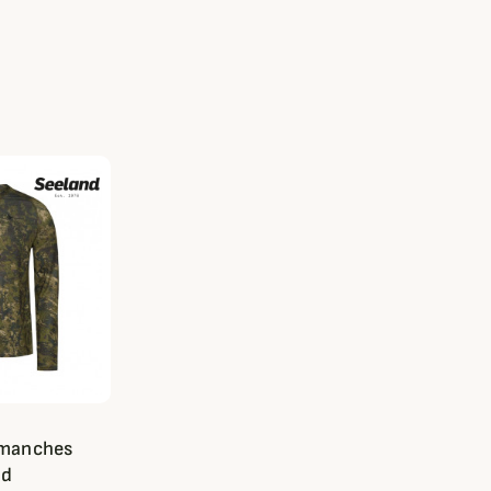
 manches
nd