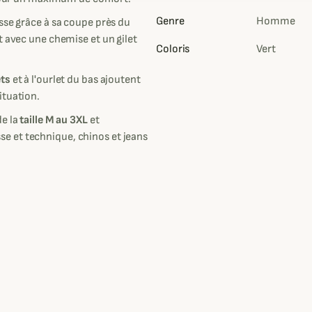
Genre
Homme
sse grâce à sa coupe près du
t avec une chemise et un gilet
Coloris
Vert
ts
et à l'ourlet du bas ajoutent
ituation.
de la
taille M au 3XL
et
e et technique, chinos et jeans