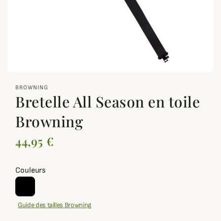
zoom_out_map
BROWNING
Bretelle All Season en toile
Browning
44,95 €
Couleurs
Guide des tailles Browning