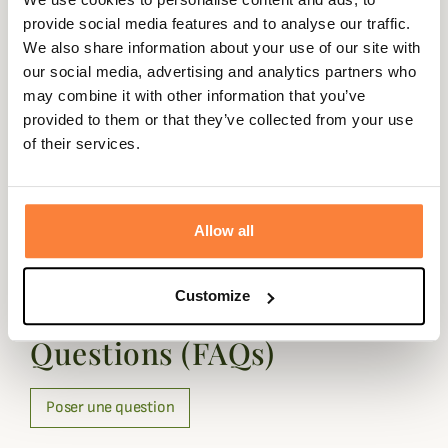
provide social media features and to analyse our traffic.
We also share information about your use of our site with
Marque Américaine : Choisir sa taille
our social media, advertising and analytics partners who
may combine it with other information that you’ve
Les marques américaines ont un taillant plutôt
grand.
provided to them or that they’ve collected from your use
Si votre choix se porte sur ce produit de marque américaine,
of their services.
Champgrand vous conseille de prendre une taille
en dessous
de votre
taille habituelle. (Excepté les salopettes XPO PRO RF de Browning qui
taillent normalement.)
Allow all
Questions (FAQs)
Customize
Questions (FAQs)
Poser une question