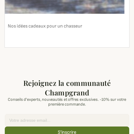
Nos idées cadeaux pour un chasseur
En lire plus
search
Rejoignez la communauté
Champgrand
Conseils d'experts, nouveautés et offres exclusives. -10% sur votre
première commande.
Email
S'inscrire