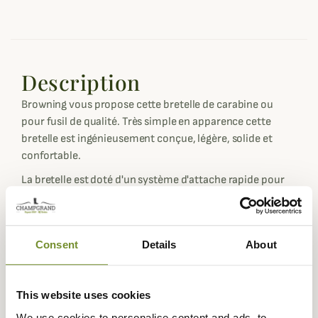
Description
Browning vous propose cette bretelle de carabine ou
pour fusil de qualité. Très simple en apparence cette
bretelle est ingénieusement conçue, légère, solide et
confortable.
La bretelle est doté d'un système d'attache rapide pour
faciliter son utilisation. Elle fait 3cm de large et est
ajustable de 60cm à 104cm.
Fiche technique
Consent
Details
About
Coloris
Noir
Matière
Polyester
This website uses cookies
We use cookies to personalise content and ads, to