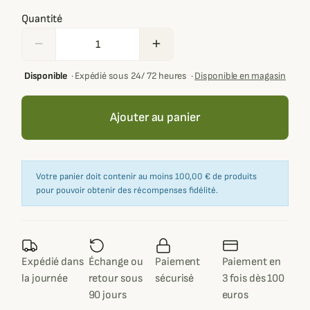
Quantité
remove
add
Disponible
·
Expédié sous 24/ 72 heures
·
Disponible en magasin
Ajouter au panier
Votre panier doit contenir au moins 100,00 € de produits
pour pouvoir obtenir des récompenses fidélité.
Expédié dans
Échange ou
Paiement
Paiement en
la journée
retour sous
sécurisé
3 fois dès 100
90 jours
euros