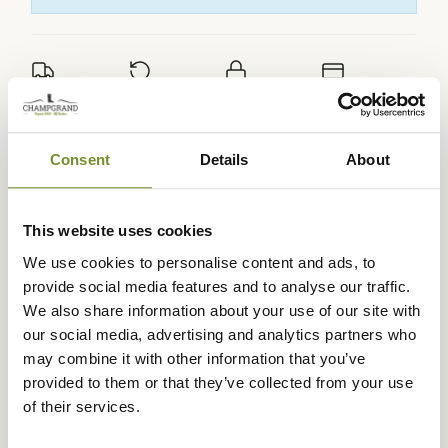
Expédié dans
Échange ou
Paiement
Paiement en
la journée
retour sous
sécurisé
3 fois dès 100
90 jours
euros
Consent
Details
About
This website uses cookies
We use cookies to personalise content and ads, to
Description
provide social media features and to analyse our traffic.
We also share information about your use of our site with
Barbour
vous propose ces chaussons Nancy fourrés pour
our social media, advertising and analytics partners who
femme à enfiler, très confortables, ils vous protégeront
may combine it with other information that you’ve
efficacement contre le froid avec élégance.
provided to them or that they’ve collected from your use
Ces chaussons Nancy en forme de petits bottillons sont
of their services.
moelleux et fourrés pour une véritable sensation de
bien-être et de chaleur. Vous n'aurez qu'une envie, c'est