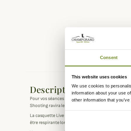
Consent
This website uses cookies
We use cookies to personalis
Description
information about your use of
Pour vos séances de tir sportif, à la chasse ou en ple
other information that you’ve
Shooting ravira les amateurs de la marque danoise p
La casquette Live Shooting est fabriqué en coton 
être respirante lors des chaudes journées au soleil.