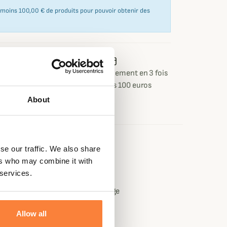
u moins 100,00 € de produits pour pouvoir obtenir des
 ou retour
Paiement sécurisé
Paiement en 3 fois
 jours
dès 100 euros
About
se our traffic. We also share
e
ers who may combine it with
n
 services.
, Camouflage , Jaune, Orange, Rouge
Allow all