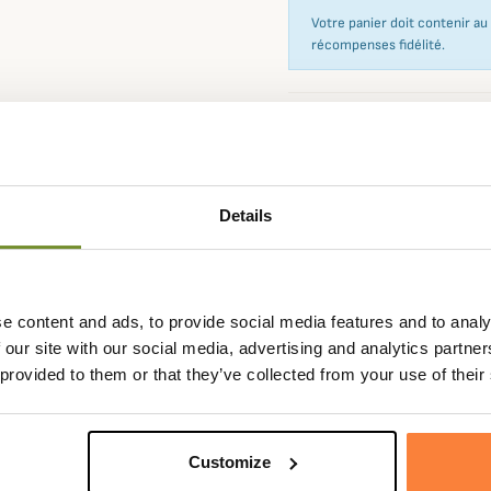
Votre panier doit contenir a
récompenses fidélité.
Expédié dans la
Échange
journée
sous 90
Details
e content and ads, to provide social media features and to analy
Fiche techniqu
 our site with our social media, advertising and analytics partn
in air, cette casquette Live
Composition
100% Coto
 provided to them or that they’ve collected from your use of their
our la chasse et l'après-chasse.
Coloris
Blanc, Bleu
pour un maximum de légèreté et
Matière
Coton
Customize