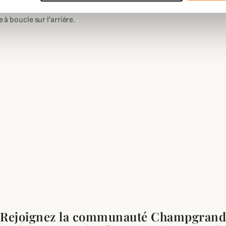
itiales "LS" de Live Shooting.
Genre
Femme, Ho
 à boucle sur l'arrière.
Rejoignez la communauté Champgrand