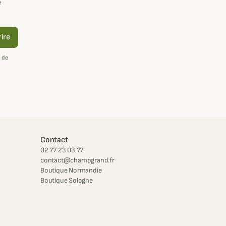
e
rire
 de
Contact
02 77 23 03 77
contact@champgrand.fr
Boutique Normandie
Boutique Sologne