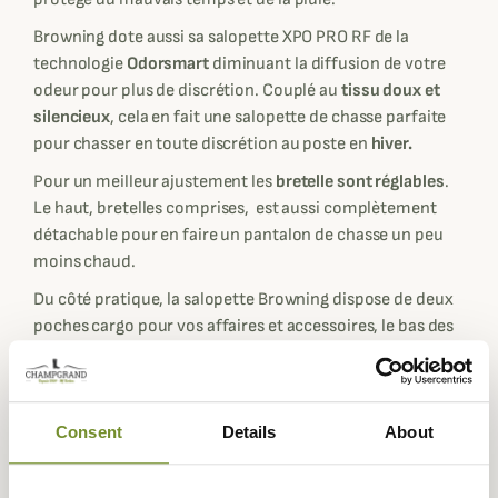
Browning dote aussi sa salopette XPO PRO RF de la
technologie
Odorsmart
diminuant la diffusion de votre
odeur pour plus de discrétion. Couplé au
tissu doux et
silencieux
, cela en fait une salopette de chasse parfaite
pour chasser en toute discrétion au poste en
hiver.
Pour un meilleur ajustement les
bretelle sont réglables
.
Le haut, bretelles comprises, est aussi complètement
détachable pour en faire un pantalon de chasse un peu
moins chaud.
Du côté pratique, la salopette Browning dispose de deux
poches cargo pour vos affaires et accessoires, le bas des
jambes est doté d'une fermeture éclair et des
renforts en
polyester
noir sont situés aux genoux et en bas des
jambes renforçant la protection et la durée de vie du
pantalon.
Consent
Details
About
Taille normalement, prenez