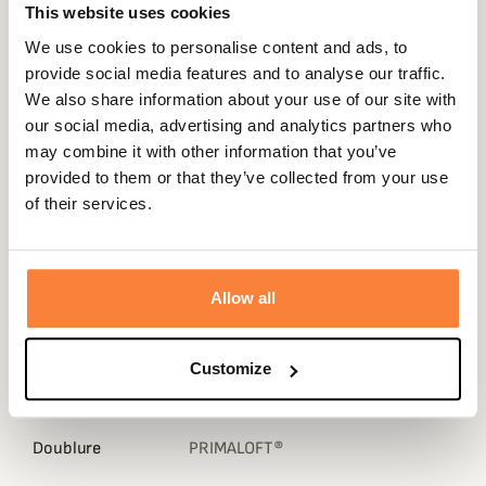
votre taille habituelle
This website uses cookies
We use cookies to personalise content and ads, to
Fiche technique
provide social media features and to analyse our traffic.
We also share information about your use of our site with
Composition
100 % Polyester
our social media, advertising and analytics partners who
Renfort
90% Polyester, 10% Spandex
may combine it with other information that you’ve
provided to them or that they’ve collected from your use
Coloris
Camouflage , Vert
of their services.
Camouflage
Camouflage Realtree® Max-5
Genre
Homme
Allow all
Matière
Nylon, Polyester, Spandex
Technologie
OdorSmart
Customize
Membrane
Pre-Vent
Doublure
PRIMALOFT®