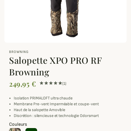
zoom_out_map
BROWNING
Salopette XPO PRO RF
Browning
249,95 €
(1)
Isolation PRIMALOFT ultra chaude
Membrane Pre-vent Imperméable et coupe-vent
Haut de la salopette Amovible
Discrétion : silencieuse et technologie Odorsmart
Couleurs