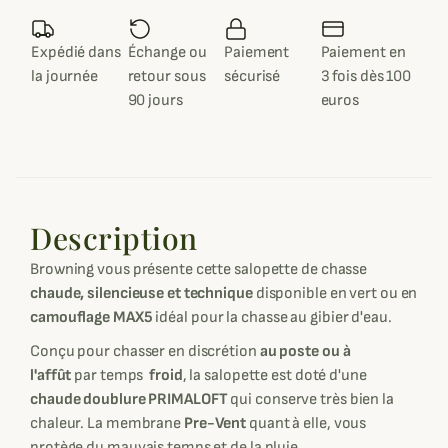
Expédié dans
Échange ou
Paiement
Paiement en
la journée
retour sous
sécurisé
3 fois dès 100
90 jours
euros
Description
Browning vous présente cette salopette de chasse
chaude, silencieuse et technique
disponible en vert ou en
camouflage MAX5
idéal pour la chasse au gibier d'eau.
Conçu pour chasser en discrétion
au poste ou à
l'affût
par temps
froid
, la salopette est doté d'une
chaude doublure PRIMALOFT
qui conserve très bien la
chaleur. La membrane
Pre-Vent
quant à elle, vous
protège du mauvais temps et de la pluie.