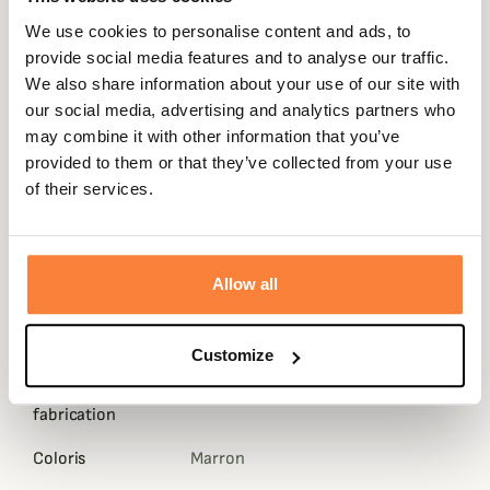
Cet élégante cartouchière ceinture, fabriquée en France
We use cookies to personalise content and ads, to
dans un cuir croupon ciré hydrofugé pourra accueillir
provide social media features and to analyse our traffic.
jusqu'à 7 balles et 14 cartouches.
We also share information about your use of our site with
L'accessoire de chasse classique et intemporel
our social media, advertising and analytics partners who
indispensable pour toutes vos chasses au petit comme
may combine it with other information that you’ve
au gros gibier.
provided to them or that they’ve collected from your use
Fiche technique
of their services.
Longueur
123 cm
Capacité
7 balles 7 à 9 mm, 14 cartouches cal.
Allow all
12
Matière
Cuir
Customize
Pays de
France
fabrication
Coloris
Marron