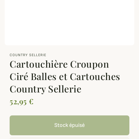
zoom_out_map
COUNTRY SELLERIE
Cartouchière Croupon
Ciré Balles et Cartouches
Country Sellerie
52,95 €
Stock épuisé