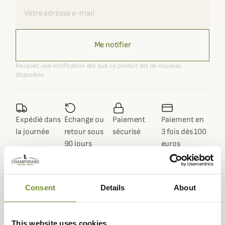
Recevoir une alerte
Me notifier
Recevez une notification dès que ce produit est de nouveau
disponible.
Expédié dans
Échange ou
Paiement
Paiement en
la journée
retour sous
sécurisé
3 fois dès 100
90 jours
euros
Consent
Details
About
Description
This website uses cookies