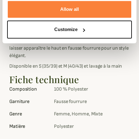
Ces chaussettes sont confectionnées afin de faire toute
Allow all
la longueur de botte dans une coupe assez ajustée et
élastique afin d'obtenir un bon maintien et une chaleur
Customize
supplémentaire.
Vous pourrez les glisser dans votre paire de bottes et
laisser apparaître le haut en fausse fourrure pour un style
élégant.
Disponible en S (35/39) et M (40/43) et lavage à la main
Fiche technique
Composition
100 % Polyester
Garniture
Fausse fourrure
Genre
Femme, Homme, Mixte
Matière
Polyester