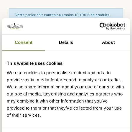
Votre panier doit contenir au moins 100,00 € de produits
pour pouvoir obtenir des récompenses fidélité.
Consent
Details
About
Expédié dans
Échange ou
Paiement
Paiement en
la journée
retour sous
sécurisé
3 fois dès 100
This website uses cookies
90 jours
euros
We use cookies to personalise content and ads, to
provide social media features and to analyse our traffic.
We also share information about your use of our site with
our social media, advertising and analytics partners who
may combine it with other information that you’ve
Description
provided to them or that they’ve collected from your use
of their services.
Dubarry
vous propose ces chaussettes de bottes Raftery
avec un haut de tige en fausse fourrure, parfait lorsque
les températures se rafraîchissent.