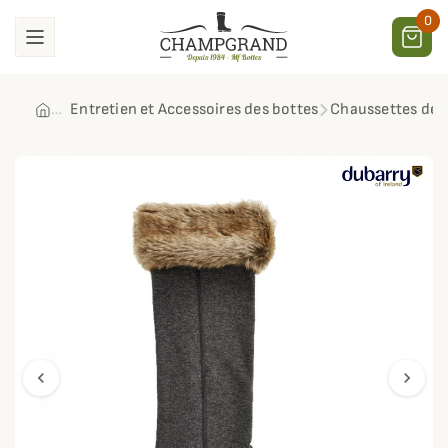
0
Entretien et Accessoires des bottes
Chaussettes de 
chevron_left
chevron_right