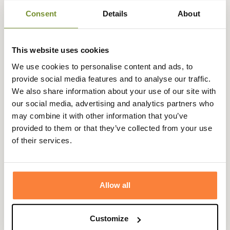
séchage très rapide, pratique après la baignade. Vous
Consent
Details
About
retrouverez de nombreux phares qui sont un clin d'œil à
la ville d'origine de Barbour South Shield, étant une ville
côtière.
This website uses cookies
Pour plus de confort, il se règle au niveau de la taille pour
We use cookies to personalise content and ads, to
un ajustement parfait et possède une doublure en filet,
provide social media features and to analyse our traffic.
agréable lors des baignades.
We also share information about your use of our site with
Il dispose de deux poches repose-mains plaquées ainsi
our social media, advertising and analytics partners who
qu'une poche arrière avec rabat à scratch et anneaux
may combine it with other information that you’ve
d'aération.
provided to them or that they’ve collected from your use
of their services.
Son look tendance et dynamique vous permet de le
porter facilement avec
un t-shirt ou polo Barbour
pour
rentrer de la piscine ou de la mer avec style.
Allow all
Fiche technique
Composition
100 % Polyester
Customize
Coloris
Bleu, Jaune