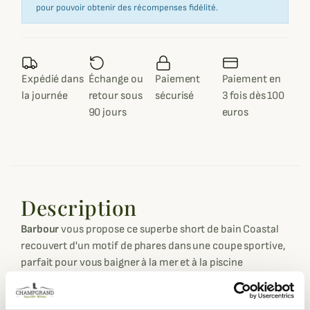
pour pouvoir obtenir des récompenses fidélité.
Expédié dans
Échange ou
Paiement
Paiement en
la journée
retour sous
sécurisé
3 fois dès 100
90 jours
euros
Description
Barbour
vous propose ce superbe short de bain Coastal
recouvert d'un motif de phares dans une coupe sportive,
parfait pour vous baigner à la mer et à la piscine
confortablement et avec style.
Ce short de bain Coastal est réalisé dans un tissu à