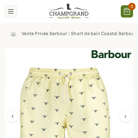
0
Vente Privée Barbour
Short de bain Coastal Barbour
chevron_left
chevron_right