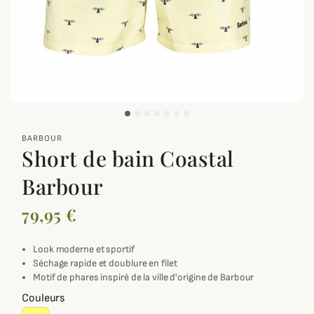
zoom_out_map
BARBOUR
Short de bain Coastal
Barbour
79,95 €
Look moderne et sportif
Séchage rapide et doublure en filet
Motif de phares inspiré de la ville d'origine de Barbour
Couleurs