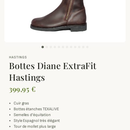
zoom_out_map
HASTINGS
Bottes Diane ExtraFit
Hastings
399,95 €
Cuir gras
Bottes étanches TEXALIVE
Semelles d'équitation
Style Espagnol très élégant
Tour de mollet plus large