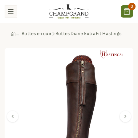
0
Bottes en cuir
Bottes Diane ExtraFit Hastings
chevron_left
chevron_right