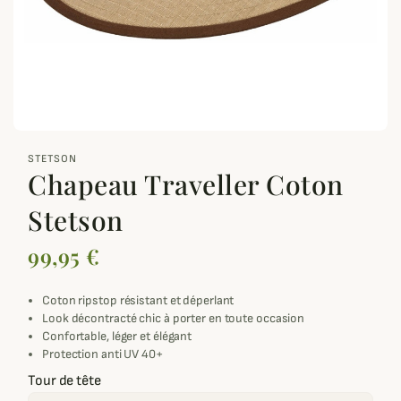
zoom_out_map
STETSON
Chapeau Traveller Coton
Stetson
99,95 €
Coton ripstop résistant et déperlant
Look décontracté chic à porter en toute occasion
Confortable, léger et élégant
Protection anti UV 40+
Tour de tête