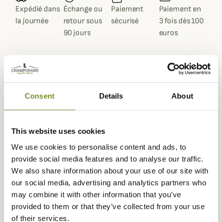
Expédié dans
Échange ou
Paiement
Paiement en
la journée
retour sous
sécurisé
3 fois dès 100
90 jours
euros
Description
Consent
Details
About
La marque
Stetson
vous propose ce superbe chapeau
Traveller en coton, à la fois résistant, confortable et
This website uses cookies
élégant qui vous donnera un look décontracté chic pour
We use cookies to personalise content and ads, to
vos sorties quotidiennes.
provide social media features and to analyse our traffic.
Ce chapeau Traveller est confectionné entièrement en
We also share information about your use of our site with
coton tressé avec une grande précision dans un motif à
our social media, advertising and analytics partners who
petits carrés, typique du ripstop très résistant et
may combine it with other information that you’ve
déperlant.
provided to them or that they’ve collected from your use
of their services.
Il possède un rebord ainsi qu'un ruban de couleur marron