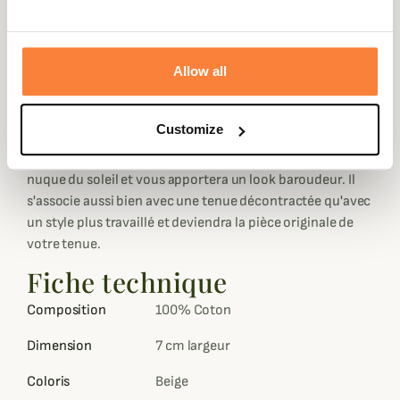
foncé où y est brodé la marque Stetson, preuve de
qualité et d'authenticité. Pour plus de confort, il dispose
de deux œillets d'aération ainsi que d'un rebord intérieur
Allow all
en coton confortable pour que vous puissiez le porter
tout au long de la journée sans soucis.
Customize
Le chapeau de type traveller a un
bord arrière descendant pour mieux protéger votre
nuque du soleil et vous apportera un look baroudeur. Il
s'associe aussi bien avec une tenue décontractée qu'avec
un style plus travaillé et deviendra la pièce originale de
votre tenue.
Fiche technique
Composition
100% Coton
Dimension
7 cm largeur
Coloris
Beige