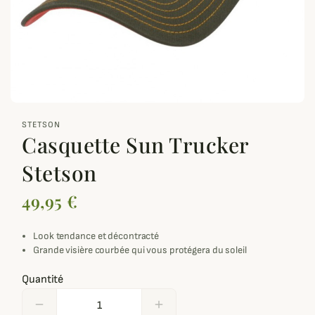
zoom_out_map
STETSON
Casquette Sun Trucker
Stetson
49,95 €
Look tendance et décontracté
Grande visière courbée qui vous protégera du soleil
Quantité
remove
add