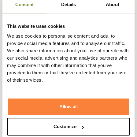
Consent
Details
About
Description
La marque
Stetson
vous propose cette superbe
This website uses cookies
casquette Sun à la coupe Trucker pour un style 100%
Américain et tendance.
We use cookies to personalise content and ads, to
provide social media features and to analyse our traffic.
Cette casquette en 6 pans a une forme trucker très
We also share information about your use of our site with
apprécié aux Etats-Unis avec deux pans avant et une
our social media, advertising and analytics partners who
visière courbée en coton de qualité et l'arrière en tissu
may combine it with other information that you’ve
mesh respirant.
provided to them or that they’ve collected from your use
Elle possède un écusson brodé sur l'avant qui met à
of their services.
l'honneur Stetson et son héritage Américain depuis 1865.
La casquette se règle à l'arrière pour un meilleur
ajustement et elle est dotée d'un rebord en coton pour
Allow all
plus de confort.
Fiche technique
Customize
Composition
100% Coton, 100% Polyester