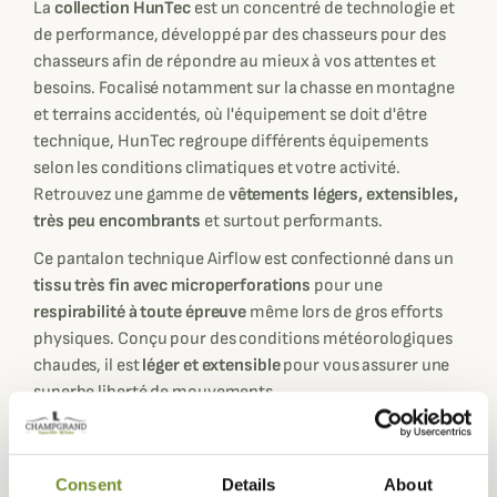
La
collection HunTec
est un concentré de technologie et
de performance, développé par des chasseurs pour des
chasseurs afin de répondre au mieux à vos attentes et
besoins. Focalisé notamment sur la chasse en montagne
et terrains accidentés, où l'équipement se doit d'être
technique, HunTec regroupe différents équipements
selon les conditions climatiques et votre activité.
Retrouvez une gamme de
vêtements légers, extensibles,
très peu encombrants
et surtout performants.
Ce pantalon technique Airflow est confectionné dans un
tissu très fin avec microperforations
pour une
respirabilité à toute épreuve
même lors de gros efforts
physiques. Conçu pour des conditions météorologiques
chaudes, il est
léger et extensible
pour vous assurer une
superbe liberté de mouvements.
Très fonctionnel, ce pantalon Airflow possède deux
poches avant, une poche arrière et 2 grandes poches sur
les cuisses ainsi que des passants pour ceinture. Les
Consent
Details
About