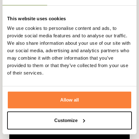
genoux sont préformes pour plus de confort lors de vos
expéditions.
This website uses cookies
Il se décline en coloris vert olive qui se fondra dans tous
We use cookies to personalise content and ads, to
les environnements verdoyants ou en camouflage
provide social media features and to analyse our traffic.
HunTec Camo spécialement développé pour la
chasse en
We also share information about your use of our site with
montagne
et que vous pourrez associer avec l'ensemble
our social media, advertising and analytics partners who
de la gamme technique HunTec.
may combine it with other information that you’ve
Grâce au pantalon Airflow, qui peut s'associer à la veste
provided to them or that they’ve collected from your use
Alpha, et à son
tissu extra-ventilant
, vous ne craignez
of their services.
plus d'avoir trop chaud lors de
chasses actives en été
.
Disponible aussi en version short.
Allow all
Customize