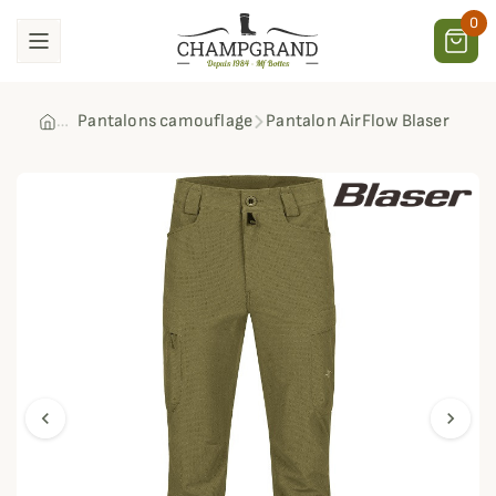
0
Pantalons camouflage
Pantalon AirFlow Blaser
chevron_left
chevron_right