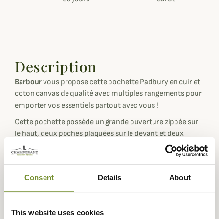
Description
Barbour
vous propose cette pochette Padbury en cuir et
coton canvas de qualité avec multiples rangements pour
emporter vos essentiels partout avec vous !
Cette pochette possède un grande ouverture zippée sur
le haut, deux poches plaquées sur le devant et deux
emplacements pour stylos.
Réalisée dans un mélange de cuir et de coton canvas,
cette pochette présente un look résistant et d'excellente
Consent
Details
About
facture avec un badge Barbour en cuir qui vient styliser le
tout.
This website uses cookies
Dimensions : 26cm x 18.5cm