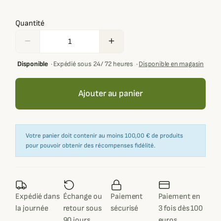
Quantité
remove
add
Disponible
·
Expédié sous 24/ 72 heures
·
Disponible en magasin
Ajouter au panier
Votre panier doit contenir au moins 100,00 € de produits
pour pouvoir obtenir des récompenses fidélité.
Expédié dans
Échange ou
Paiement
Paiement en
la journée
retour sous
sécurisé
3 fois dès 100
90 jours
euros