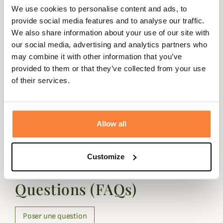
We use cookies to personalise content and ads, to
Fiche technique
provide social media features and to analyse our traffic.
Composition
100% Coton, 100% Cuir
We also share information about your use of our site with
our social media, advertising and analytics partners who
Doublure
100% Polyester
may combine it with other information that you’ve
provided to them or that they’ve collected from your use
Dimensions
26cm x 18.5cm
of their services.
Matière
Coton, Cuir
Coloris
Marron, Vert
Allow all
Customize
Questions (FAQs)
Questions (FAQs)
Poser une question