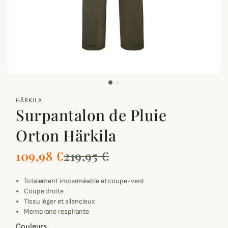
zoom_out_map
HÄRKILA
Surpantalon de Pluie
Orton Härkila
109,98 €
219,95 €
Totalement imperméable et coupe-vent
Coupe droite
Tissu léger et silencieux
Membrane respirante
Couleurs