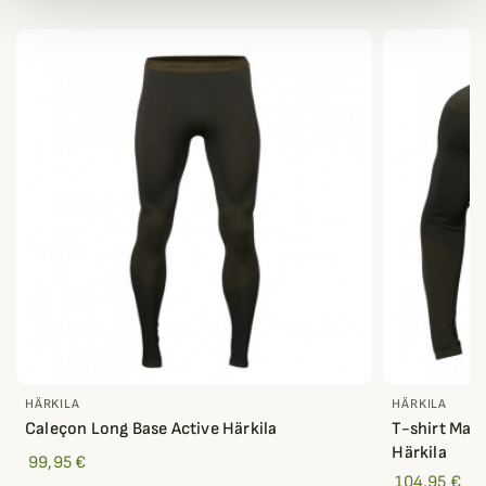
HÄRKILA
HÄRKILA
Caleçon Long Base Active Härkila
T-shirt Man
Härkila
99,95 €
104,95 €