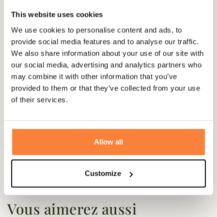
This website uses cookies
Membrane
HWS
We use cookies to personalise content and ads, to
Matière
Polyester
provide social media features and to analyse our traffic.
We also share information about your use of our site with
Coloris
Vert
our social media, advertising and analytics partners who
may combine it with other information that you’ve
provided to them or that they’ve collected from your use
of their services.
Questions (FAQs)
Questions (FAQs)
Allow all
Poser une question
Customize
Vous aimerez aussi