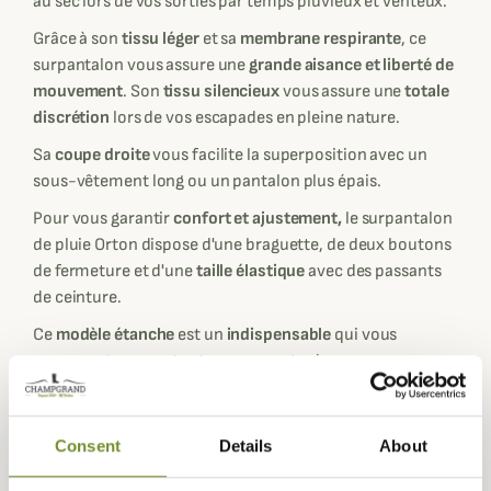
au sec lors de vos sorties par temps pluvieux et venteux.
Grâce à son
tissu léger
et sa
membrane respirante
, ce
surpantalon vous assure une
grande aisance et liberté de
mouvement
. Son
tissu silencieux
vous assure une
totale
discrétion
lors de vos escapades en pleine nature.
Sa
coupe droite
vous facilite la superposition avec un
sous-vêtement long ou un pantalon plus épais.
Pour vous garantir
confort et ajustement,
le surpantalon
de pluie Orton dispose d'une braguette, de deux boutons
de fermeture et d'une
taille élastique
avec des passants
de ceinture.
Ce
modèle étanche
est un
indispensable
qui vous
accompagnera partout pour vous garder au sec.
Fiche technique
Composition
100 % Polyester
Consent
Details
About
Genre
Homme