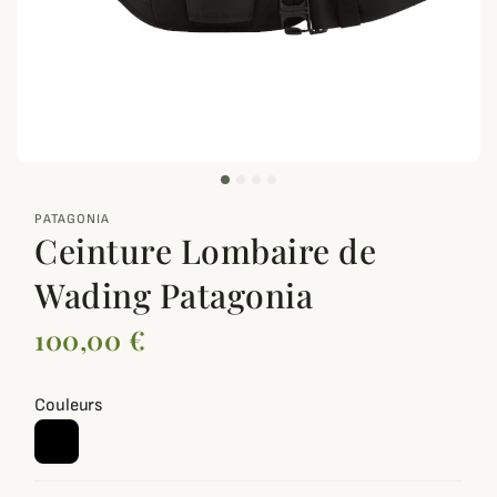
zoom_out_map
PATAGONIA
Ceinture Lombaire de
Wading Patagonia
100,00 €
Couleurs