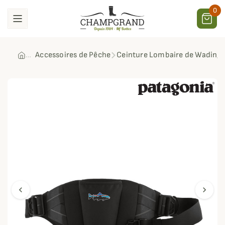
0
Accessoires de Pêche
Ceinture Lombaire de Wading 
chevron_left
chevron_right