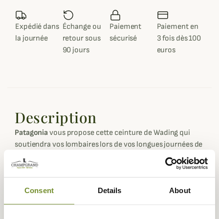
Expédié dans
Échange ou
Paiement
Paiement en
la journée
retour sous
sécurisé
3 fois dès 100
90 jours
euros
Description
Patagonia
vous propose cette ceinture de Wading qui
soutiendra vos lombaires lors de vos longues journées de
wading et s'intégrera parfaitement à vos waders de la
même marque.
Réalisée dans un tissu résistant, cette ceinture
Consent
Details
About
préformée vient se fixer sur l'avant à l'aide d'un clips et
s'ajuste sur les côtés. Elle possède aussi pour y glisser