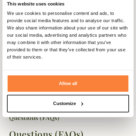
votre filet afin de libérer vos mains.
This website uses cookies
Disponible en deux tailles, elle s'ajustera à toutes les
We use cookies to personalise content and ads, to
morphologies. La taille S conviendra à un tour de taille
provide social media features and to analyse our traffic.
allant jusqu'à 86 cm et la taille L à un tour de taille de
We also share information about your use of our site with
102cm.
our social media, advertising and analytics partners who
Fiche technique
may combine it with other information that you’ve
provided to them or that they’ve collected from your use
Composition
100 % Polyester
of their services.
Poids en
264
Gramme
Allow all
Matière
Polyester
Customize
Questions (FAQs)
Questions (FAQs)