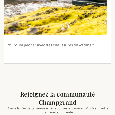
Pourquoi pêcher avec des chaussures de wading ?
En lire plus
search
Rejoignez la communauté
Champgrand
Conseils d'experts, nouveautés et offres exclusives. -10% sur votre
première commande.