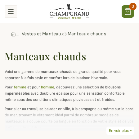
0
Vestes et Manteaux
Manteaux chauds
Manteaux chauds
Voici une gamme de
manteaux chauds
de grande qualité pour vous
apporter à la fois style et confort lors de la saison hivernale.
Pour
femme
et pour
homme
,
découvrez une sélection de
blousons
imperméables
avec doublure épaisse pour une sensation confortable
même sous des conditions climatiques pluvieuses et et froides.
Pour aller au travail, se balader en ville, à la campagne ou même sur le bord
de mer, trouvez le vêtement idéal parmi de nombreux modèles de
manteaux à la coupe courte ou longue en fonction de votre style et de vos
goûts vestimentaires.
En voir plus
expand_more
Vous êtes plutôt style décontracté, sportswear ou encore chic ? De