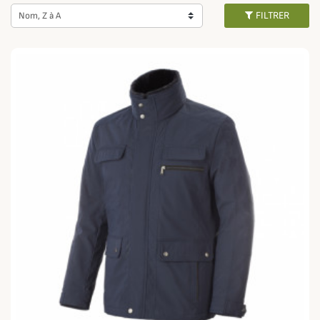
nombreuses références exceptionnelles de parkas, vestes, manteaux et
FILTRER
Nom, Z à A
blousons des célèbres marques haut de gamme
Saint-James
,
Barbour
ou
même
Schneiders
vous attendent !
Lorsque les beaux jours arrivent, optez pour des
blousons et vestes
légères
et conservez votre style unique où que vous allez !