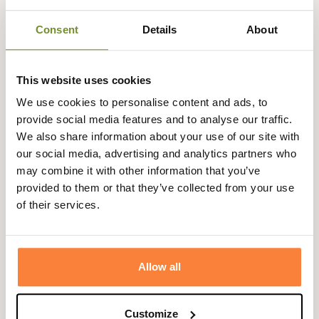
Ces chaussures Ull sont confectionnées à partir d'une
Consent
Details
About
tige en fibre synthétique de maillage 3D imperméable et
résistante à l'abrasion vous permettant de traverser les
ronces ou sous-bois sans crainte. Elles possèdent, en
This website uses cookies
plus, une bande de protection en caoutchouc de 360
We use cookies to personalise content and ads, to
degrés pour une protection optimale.
provide social media features and to analyse our traffic.
Les chaussures Ull disposent d'une membrane GORE-TEX
We also share information about your use of our site with
Insulated totalement étanche ainsi que d'une couche
our social media, advertising and analytics partners who
Primaloft® qui gardera vos pieds aux chauds même par
may combine it with other information that you’ve
très basses températures.
provided to them or that they’ve collected from your use
Elles possèdent une semelle Vibram® StarTrek pour une
of their services.
superbe adhérence ainsi qu'une bonne rigidité qui
conviendra à divers type de terrains et une semelle
intérieure en aluminium pour une isolation extrême.
Allow all
Pour un ajustement parfait, elles sont dotées d'un
système double BOA® Fit qui se règle à la cheville et au
mollet et permet une utilisation très rapide et simplifié
Customize