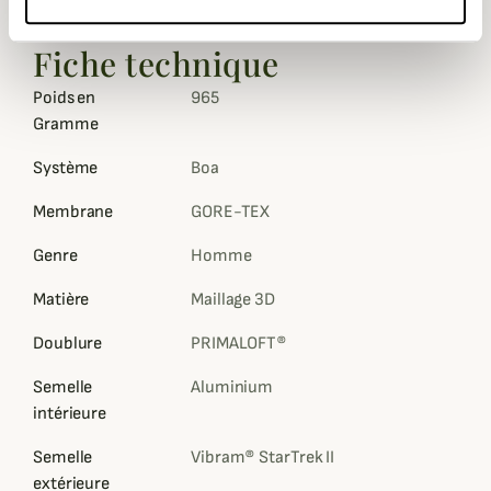
que vous pourrez ajuster au centimètre près.
Fiche technique
Poids en
965
Gramme
Système
Boa
Membrane
GORE-TEX
Genre
Homme
Matière
Maillage 3D
Doublure
PRIMALOFT®
Semelle
Aluminium
intérieure
Semelle
Vibram® StarTrek II
extérieure