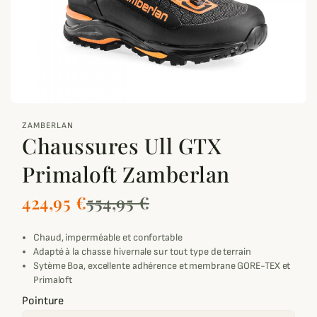
zoom_out_map
ZAMBERLAN
Chaussures Ull GTX
Primaloft Zamberlan
424,95 €
554,95 €
Chaud, imperméable et confortable
Adapté à la chasse hivernale sur tout type de terrain
Sytème Boa, excellente adhérence et membrane GORE-TEX et
Primaloft
Pointure