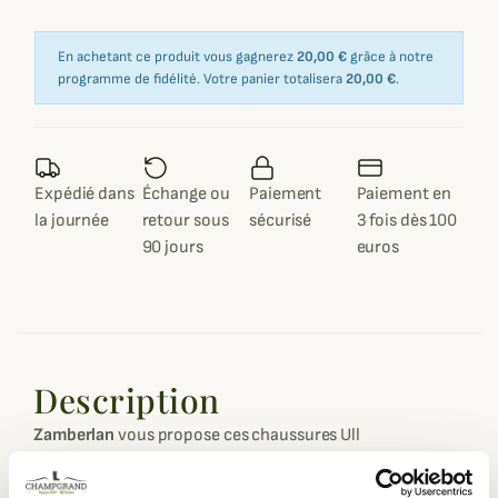
En achetant ce produit vous gagnerez
20,00 €
grâce à notre
programme de fidélité. Votre panier totalisera
20,00 €
.
Expédié dans
Échange ou
Paiement
Paiement en
la journée
retour sous
sécurisé
3 fois dès 100
90 jours
euros
Description
Zamberlan
vous propose ces chaussures Ull
spécialement conçues pour la chasse en montagne ou
statique en période hivernale.