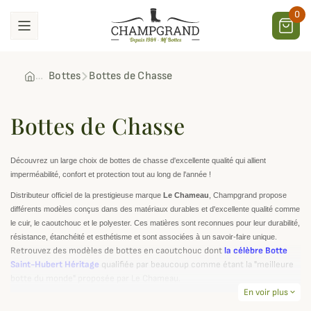
0
Bottes
Bottes de Chasse
Bottes de Chasse
Découvrez un large choix de bottes de chasse d'excellente qualité qui allient
imperméabilité, confort et protection tout au long de l'année !
Distributeur officiel de la prestigieuse marque
Le Chameau
, Champgrand propose
différents modèles conçus dans des matériaux durables et d'excellente qualité comme
le cuir, le caoutchouc et le polyester. Ces matières sont reconnues pour leur durabilité,
résistance, étanchéité et esthétisme et sont associées à un savoir-faire unique.
Retrouvez des modèles de bottes en caoutchouc dont
la célèbre Botte
Saint-Hubert Héritage
qualifiée par beaucoup comme étant la "meilleure
botte du monde" proposée par Le Chameau.
En voir plus
expand_more
D'autres modèles techniques sont proposés par
Härkila
,
Arxus
ou encore
Dubarry
,