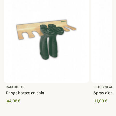
RAKABOOTS
LE CHAMEAU
Range bottes en bois
Spray d'ent
44,95 €
11,00 €