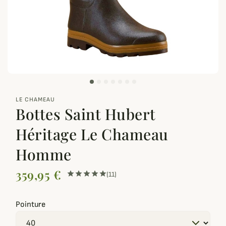
zoom_out_map
LE CHAMEAU
Bottes Saint Hubert
Héritage Le Chameau
Homme
359,95 €
(11)
Pointure