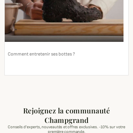
Comment entretenir ses bottes ?
En lire plus
search
Rejoignez la communauté
Champgrand
Conseils d'experts, nouveautés et offres exclusives. -10% sur votre
première commande.