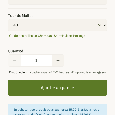
Tour de Mollet
Guide des tailles Le Chameau : Saint Hubert Héritage
Quantité
remove
add
Disponible
·
Expédié sous 24/ 72 heures
·
Disponible en magasin
Ajouter au panier
En achetant ce produit vous gagnerez
15,00 €
grâce à notre
programme de fidélité. Votre panier totalisera
15,00 €
.