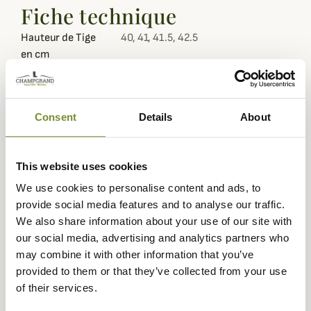
Fiche technique
Hauteur de Tige
40, 41, 41.5, 42.5
en cm
1ère de propreté
amovible ergonomique en cuir
Renfort
Cambrion, KEVLAR
Consent
Details
About
Renforts
cambrion pour un meilleur soutien
de la voûte plantaire
This website uses cookies
Matière
Caoutchouc naturel
We use cookies to personalise content and ads, to
provide social media features and to analyse our traffic.
Tige
Caoutchouc naturel
We also share information about your use of our site with
Doublure
Cuir pleine fleur
our social media, advertising and analytics partners who
may combine it with other information that you’ve
Genre
Homme
provided to them or that they’ve collected from your use
of their services.
Technologie
KEVLAR