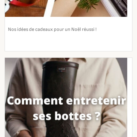
Nos idées de cadeaux pour un Noël réussi !
En lire plus
search