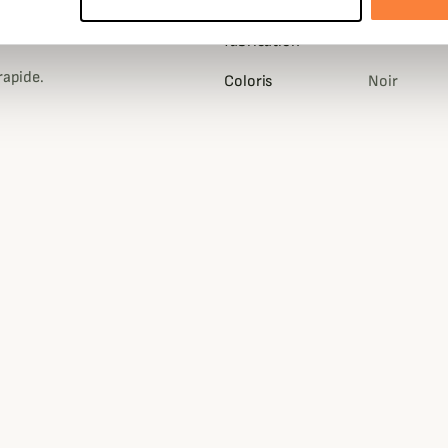
Pays de
France
 corps et donc de conserver au
fabrication
 rapide.
Coloris
Noir