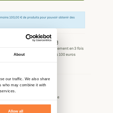
u moins 100,00 € de produits pour pouvoir obtenir des
 ou retour
Paiement sécurisé
Paiement en 3 fois
 jours
dès 100 euros
About
se our traffic. We also share
ers who may combine it with
e
 services.
ter 32% élasthanne 6% polyamide
 Polyamide, Polyester
Allow all