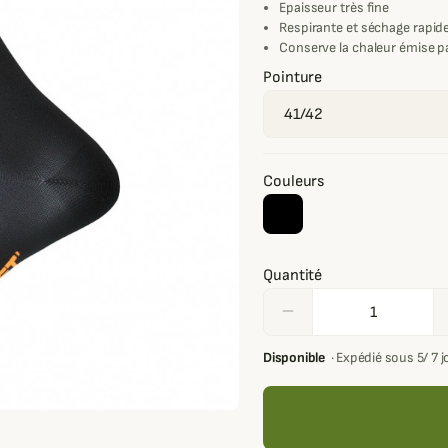
Epaisseur très fine
Respirante et séchage rapid
Conserve la chaleur émise pa
Pointure
Couleurs
Quantité
remove
Disponible
·
Expédié sous 5/ 7 