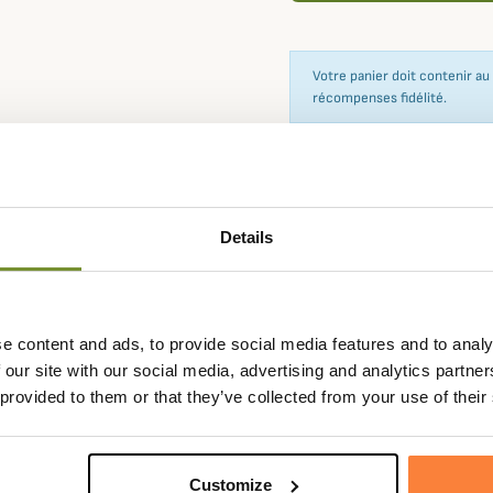
Votre panier doit contenir a
récompenses fidélité.
Expédié dans la
Échange
journée
sous 90
Details
e content and ads, to provide social media features and to analy
 our site with our social media, advertising and analytics partn
Fiche techniqu
 provided to them or that they’ve collected from your use of their
iques, conçues en France depuis
Composition
62% polyes
gir comme un véritable isolant.
Matière
Élasthanne,
Customize
hnologie IR-REFLEX TECHNOLOGIE