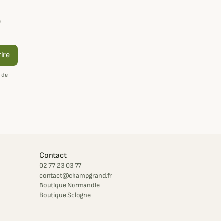
e
rire
 de
Contact
02 77 23 03 77
contact@champgrand.fr
Boutique Normandie
Boutique Sologne