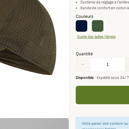
Système de réglage à l'arrièr
Bande de confort en coton à 
Couleurs
Guide des tailles Härkila
Quantité
remove
Disponible
·
Expédié sous 24/ 
Votre panier doit contenir a