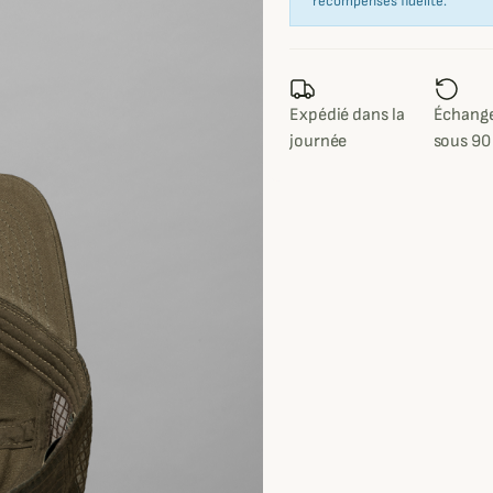
récompenses fidélité.
Expédié dans la
Échange
journée
sous 90