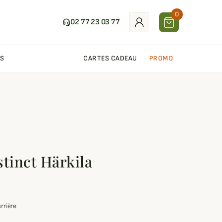
0
02 77 23 03 77
S
CARTES CADEAU
PROMO
stinct Härkila
arrière