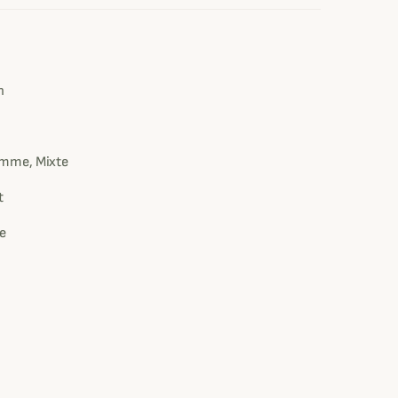
e
n
mme, Mixte
t
ue