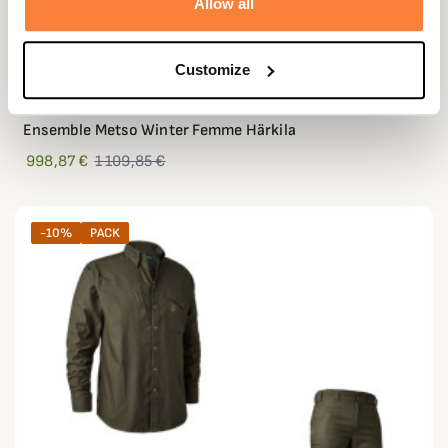
Allow all
Customize
HÄRKILA
Ensemble Metso Winter Femme Härkila
998,87 €
1 109,85 €
-10%
PACK