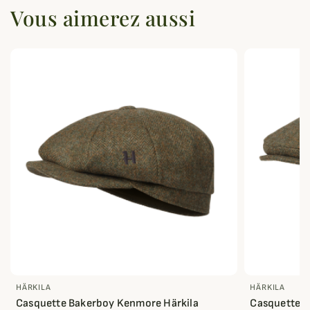
Vous aimerez aussi
HÄRKILA
HÄRKILA
Casquette Bakerboy Kenmore Härkila
Casquette p