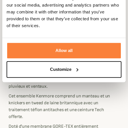
Expédié dans
Échange ou
Paiement
Paiement en
our social media, advertising and analytics partners who
la journée
retour sous
sécurisé
3 fois dès 100
may combine it with other information that you’ve
90 jours
euros
provided to them or that they’ve collected from your use
of their services.
Allow all
Description
Découvrez cet ensemble en tweed Kenmore GTX
Customize
d'Härkila qui vous gardera bien au sec et au chaud lors de
vos parties de chasse et sessions de tir par temps
pluvieux et venteux.
Cet ensemble Kenmore comprend un manteau et un
knickers en tweed de laine britannique avec un
traitement téflon antitaches et une ceinture Tech
offerte.
Doté d'une membrane GORE-TEX entièrement