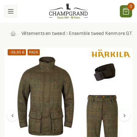
0
Vêtements en tweed
Ensemble tweed Kenmore GTX H
-39,95 €
PACK
chevron_left
chevron_right