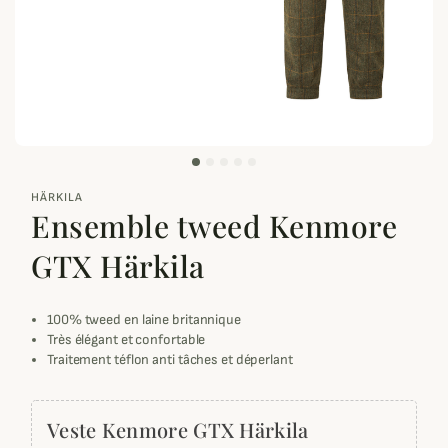
zoom_out_map
HÄRKILA
Ensemble tweed Kenmore
GTX Härkila
100% tweed en laine britannique
Très élégant et confortable
Traitement téflon anti tâches et déperlant
Veste Kenmore GTX Härkila